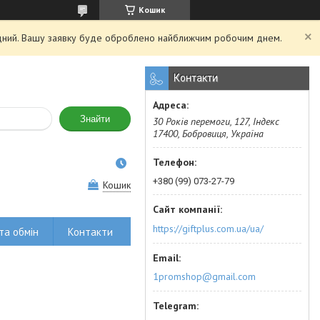
Кошик
хідний. Вашу заявку буде оброблено найближчим робочим днем.
Контакти
Знайти
30 Років перемоги, 127, Індекс
17400, Бобровиця, Україна
+380 (99) 073-27-79
Кошик
https://giftplus.com.ua/ua/
та обмін
Контакти
1promshop@gmail.com