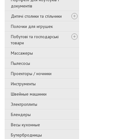
документів
Дитячі столики та стільчики
Полочки для игрушек
Побутові та господарські
товари
Массажеры
Пылесосы
Проекторы / ночники
Инструменты
Швейные машинки
Электроплиты
Блендеры
Весы кухонные
Бутербродницы