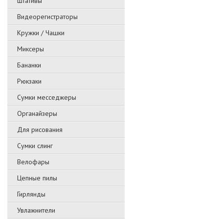
Штативы
Видеорегистраторы
Кружки / Чашки
Миксеры
Бананки
Рюкзаки
Сумки месседжеры
Органайзеры
Для рисования
Сумки слинг
Велофары
Цепные пилы
Гирлянды
Увлажнители