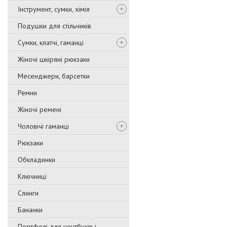
Інструмент, сумки, хімія
Подушки для стільчиків
Сумки, клатчі, гаманці
Жіночі шкіряні рюкзаки
Месенджери, барсетки
Ремни
Жіночі ремені
Чоловічі гаманці
Рюкзаки
Обкладинки
Ключниці
Слинги
Бананки
Портфелі для ноутбуків і