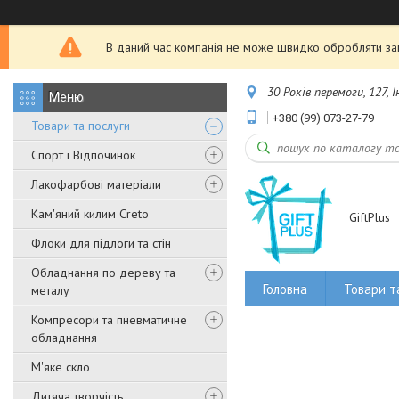
В даний час компанія не може швидко обробляти зам
30 Років перемоги, 127, 
+380 (99) 073-27-79
Товари та послуги
Спорт і Відпочинок
Лакофарбові матеріали
Кам'яний килим Creto
GiftPlus
Флоки для підлоги та стін
Обладнання по дереву та
Головна
Товари т
металу
Компресори та пневматичне
обладнання
М'яке скло
Дитяча творчість