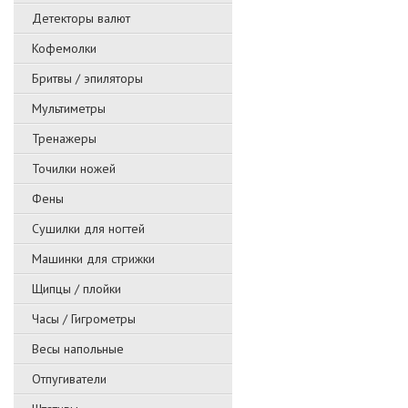
Детекторы валют
Кофемолки
Бритвы / эпиляторы
Мультиметры
Тренажеры
Точилки ножей
Фены
Сушилки для ногтей
Машинки для стрижки
Щипцы / плойки
Часы / Гигрометры
Весы напольные
Отпугиватели