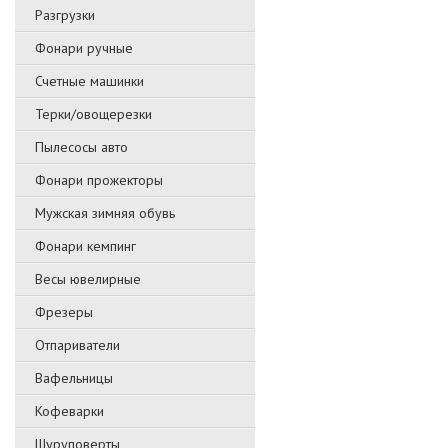
Разгрузки
Фонари ручные
Счетные машинки
Терки/овощерезки
Пылесосы авто
Фонари прожекторы
Мужская зимняя обувь
Фонари кемпинг
Весы ювелирные
Фрезеры
Отпариватели
Вафельницы
Кофеварки
Шуруповерты