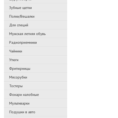
Зубные щетки
Полки/Вешалки
Для специй
Мужская летняя обувь
Радиоприемники
Чайники
Утюги
Фритюрницы
Мясорубки
Тостеры
Фонари налобные
Мультиварки
Подушки в авто