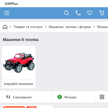
GiftPlus
Товари та послуги
Машинки, техніка і фігурки
Машинк
Машинки й техніка
Інерційні машинки
Сортування
0
Фільтри
Топ продажів
–19%