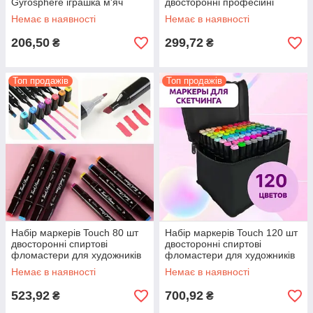
Gyrosphere іграшка м'яч
двосторонні професійні
бумеранг, іграшка літаюча
фломастери для художників
Немає в наявності
Немає в наявності
куля
206,50
299,72
₴
₴
Топ продажів
Топ продажів
Набір маркерів Touch 80 шт
Набір маркерів Touch 120 шт
двосторонні спиртові
двосторонні спиртові
фломастери для художників
фломастери для художників
для малювання та скетчів
для малювання та скетчів
Немає в наявності
Немає в наявності
523,92
700,92
₴
₴