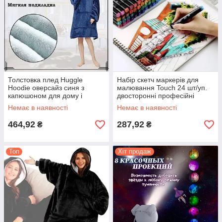
Толстовка плед Huggle
Набір скетч маркерів для
Hoodie оверсайз синя з
малювання Touch 24 шт/уп.
капюшоном для дому і
двосторонні професійні
відпочинку
фломастери для художників
Немає в наявності
Немає в наявності
464,92
287,92
₴
₴
Топ
Хіт продаж