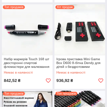
Топ продажів
Хіт продаж
Набір маркерів Touch 168 шт
Ігрова приставка Mini Game
двосторонні спиртові
Box D600 8-бітна Dendy для
фломастери для малювання
дітей з бездротовими
та каліграфії
джойстиками
Немає в наявності
Немає в наявності
842,52
936,92
₴
₴
Топ продажів
Топ продажів