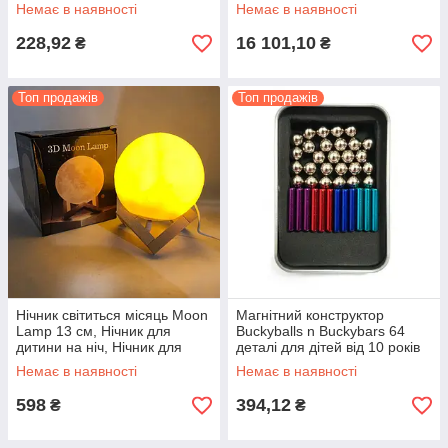
для малюка
Немає в наявності
Немає в наявності
228,92
16 101,10
₴
₴
Топ продажів
Топ продажів
Нічник світиться місяць Moon
Магнітний конструктор
Lamp 13 см, Нічник для
Buckyballs n Buckybars 64
дитини на ніч, Нічник для
деталі для дітей від 10 років
гарного сну дитини
антистрес пазл
Немає в наявності
Немає в наявності
598
394,12
₴
₴