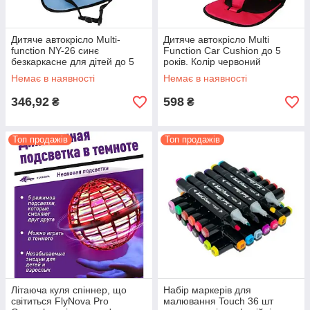
Дитяче автокрісло Multi-
Дитяче автокрісло Multi
function NY-26 синє
Function Car Cushion до 5
безкаркасне для дітей до 5
років. Колір червоний
років безпечне та компактне
Немає в наявності
Немає в наявності
346,92
598
₴
₴
Топ продажів
Топ продажів
Літаюча куля спіннер, що
Набір маркерів для
світиться FlyNova Pro
малювання Touch 36 шт