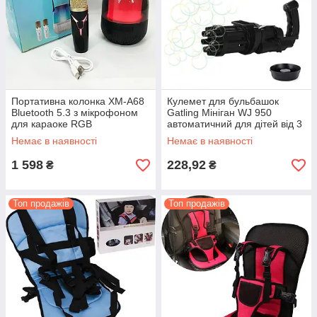
Портативна колонка XM-A68
Кулемет для бульбашок
Bluetooth 5.3 з мікрофоном
Gatling Мініган WJ 950
для караоке RGB
автоматичний для дітей від 3
підсвічуванням
років створення мильних
Немає в наявності
Немає в наявності
бульбашок
1 598
228,92
₴
₴
Топ продажів
Топ продажів