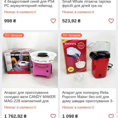
4 бездротовий синій для PS4
Small Whale літаюча тарілка
PC акумуляторний геймпад
фрісбі для дітей гра на
свіжому повітрі
Немає в наявності
Немає в наявності
998
523,92
₴
₴
Хіт продаж
Хіт продаж
Апарат для приготування
Апарат для попкорну Relia
солодкої вати CANDY MAKER
Popcorn Maker без олії для
MAG-228 компактний для
дому швидке приготування 3-
дітей майстер-класів
5 хвилин
Немає в наявності
Немає в наявності
1 762,92
1 098
₴
₴