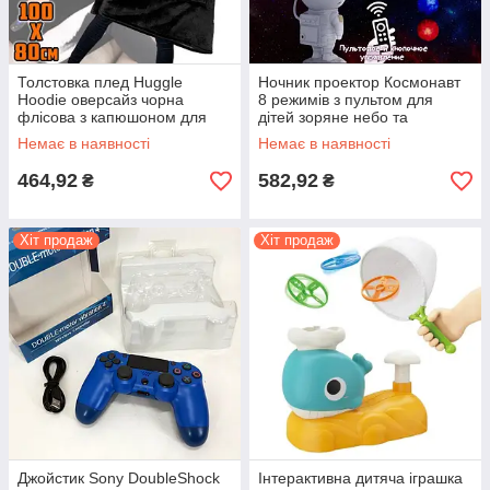
Толстовка плед Huggle
Ночник проектор Космонавт
Hoodie оверсайз чорна
8 режимів з пультом для
флісова з капюшоном для
дітей зоряне небо та
дому та відпочинку
галактики
Немає в наявності
Немає в наявності
464,92
582,92
₴
₴
Хіт продаж
Хіт продаж
Джойстик Sony DoubleShock
Інтерактивна дитяча іграшка