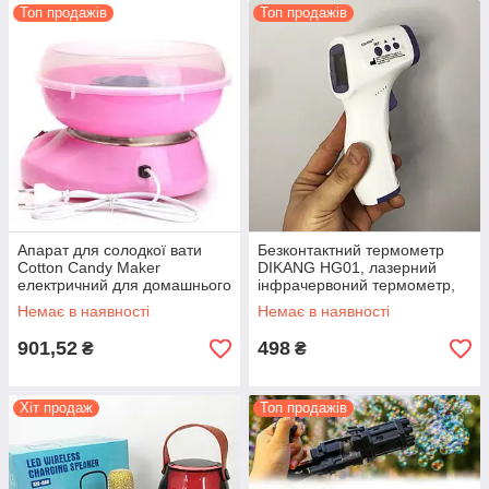
Топ продажів
Топ продажів
Апарат для солодкої вати
Безконтактний термометр
Cotton Candy Maker
DIKANG HG01, лазерний
електричний для домашнього
інфрачервоний термометр,
використання приготування
медичний термометр
Немає в наявності
Немає в наявності
десертів
901,52
498
₴
₴
Хіт продаж
Топ продажів