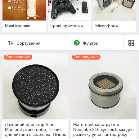
Мякі іграшки
Ігрові приставки
Мікрофони
Сортування
0
Фільтри
Топ продажів
Топ продажів
Лазерний проектор Star
Магнітний конструктор
Master Зіркове небо, Нічник
Neocube 216 кульок 5 мм для
для дитини в спальню, Нічник
розвитку уяви і антистресу