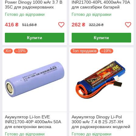
Power Dinogy 1000 мАг 3.7 В
INR21700-40PL 4000мАч 70А
35C для радіокерованих
для самозбірки батарей
моделей
електроніки
Готово до відправки
Готово до відправки
416
262
₴
₴
511,68 ₴
322,26 ₴
Купити
Купити
Хіт
–19%
Топ продажів
–19%
Акумулятор Li-Ion EVE
Акумулятор Dinogy Li-Pol
INR21700-40P 4000мАч 50А
3000 мАг 7.4 В 2S JST-XH
для електроніки висока
для радіокерованих моделей
ємність
Готово до відправки
Готово до відправки