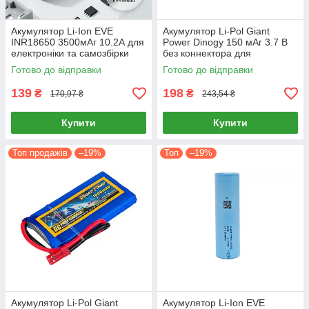
Акумулятор Li-Ion EVE
Акумулятор Li-Pol Giant
INR18650 3500мАг 10.2А для
Power Dinogy 150 мАг 3.7 В
електроніки та самозбірки
без коннектора для
батарей
радіокерованих моделей
Готово до відправки
Готово до відправки
139
198
₴
₴
170,97 ₴
243,54 ₴
Купити
Купити
Топ продажів
–19%
Топ
–19%
Акумулятор Li-Pol Giant
Акумулятор Li-Ion EVE