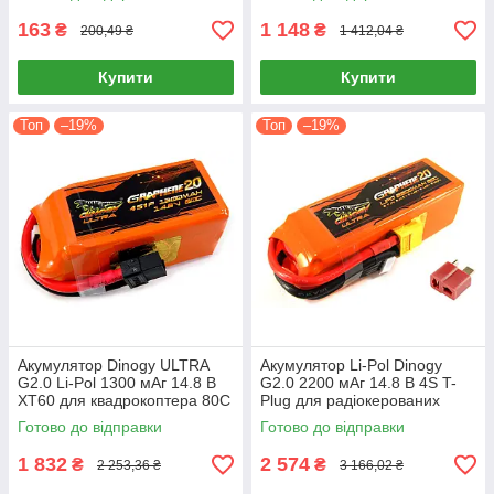
163
1 148
₴
₴
200,49 ₴
1 412,04 ₴
Купити
Купити
Топ
–19%
Топ
–19%
Акумулятор Dinogy ULTRA
Акумулятор Li-Pol Dinogy
G2.0 Li-Pol 1300 мАг 14.8 В
G2.0 2200 мАг 14.8 В 4S T-
XT60 для квадрокоптера 80C
Plug для радіокерованих
моделей
Готово до відправки
Готово до відправки
1 832
2 574
₴
₴
2 253,36 ₴
3 166,02 ₴