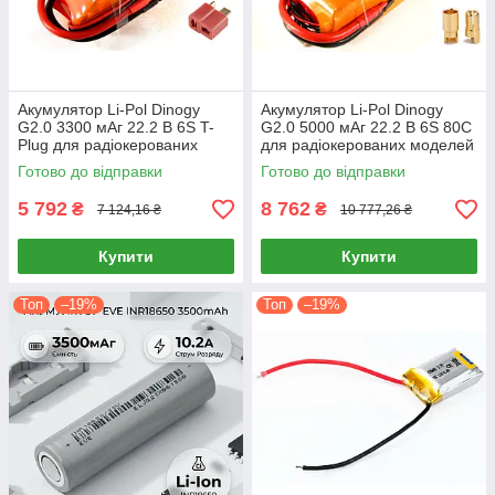
Акумулятор Li-Pol Dinogy
Акумулятор Li-Pol Dinogy
G2.0 3300 мАг 22.2 В 6S T-
G2.0 5000 мАг 22.2 В 6S 80C
Plug для радіокерованих
для радіокерованих моделей
моделей
високої потужності
Готово до відправки
Готово до відправки
5 792
8 762
₴
₴
7 124,16 ₴
10 777,26 ₴
Купити
Купити
Топ
–19%
Топ
–19%