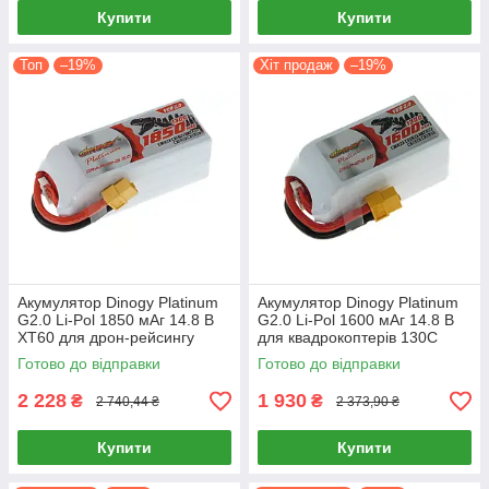
Купити
Купити
Топ
–19%
Хіт продаж
–19%
Акумулятор Dinogy Platinum
Акумулятор Dinogy Platinum
G2.0 Li-Pol 1850 мАг 14.8 В
G2.0 Li-Pol 1600 мАг 14.8 В
XT60 для дрон-рейсингу
для квадрокоптерів 130C
130C
Готово до відправки
Готово до відправки
2 228
1 930
₴
₴
2 740,44 ₴
2 373,90 ₴
Купити
Купити