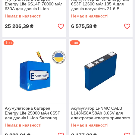
Energy Life 6S14P 70000 мАг
6S3P 12600 мАг 135 А для
630A для дронів Li-Ion
дронів потужність 21.6 В
Samsung SDI
Немає в наявності
Немає в наявності
25 206,39
6 575,58
₴
₴
Топ
Топ
Акумуляторна батарея
Акумулятор Li-NMC CALB
Energy Life 25000 мАч 6S5P
L148N58A 58Ah 3.65V для
для дронів Li-Ion Samsung
електротранспорту тривалого
SDI 21700 315A
терміну служби
Немає в наявності
Немає в наявності