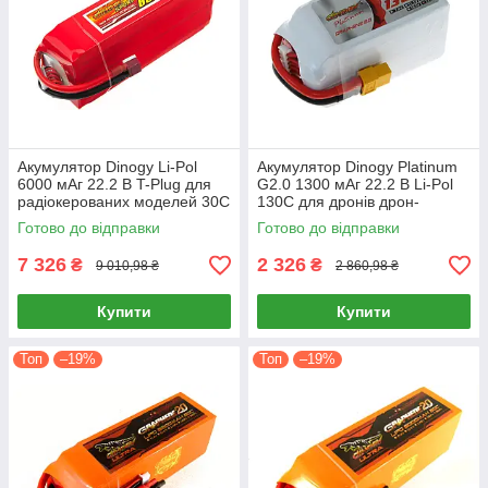
Акумулятор Dinogy Li-Pol
Акумулятор Dinogy Platinum
6000 мАг 22.2 В T-Plug для
G2.0 1300 мАг 22.2 В Li-Pol
радіокерованих моделей 30C
130C для дронів дрон-
рейсингу висока токоотдача
Готово до відправки
Готово до відправки
7 326
2 326
₴
₴
9 010,98 ₴
2 860,98 ₴
Купити
Купити
Топ
–19%
Топ
–19%