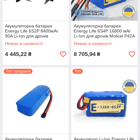
Акумуляторна батарея
Акумуляторна батарея
Energy Life 6S2P 8400мАг
Energy Life 6S4P 16800 мАг
90A Li-Ion для дронів
Li-Ion для дронів Molicel P42A
горизонтальна збірка
висока ємність
Немає в наявності
Немає в наявності
4 445,22
8 705,94
₴
₴
Топ продажів
Топ
Акумуляторна батарея
Акумулятор Li-Ion Energy Life