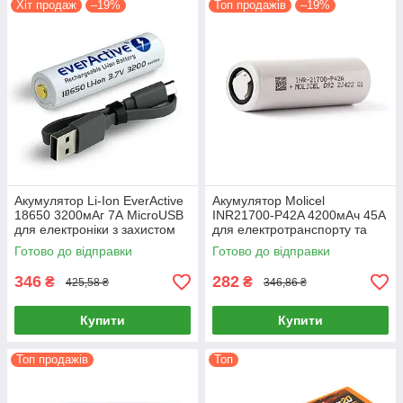
Хіт продаж
–19%
Топ продажів
–19%
Акумулятор Li-Ion EverActive
Акумулятор Molicel
18650 3200мАг 7А MicroUSB
INR21700-P42A 4200мАч 45A
для електроніки з захистом
для електротранспорту та
потужних систем живлення
Готово до відправки
Готово до відправки
346
282
₴
₴
425,58 ₴
346,86 ₴
Купити
Купити
Топ продажів
Топ