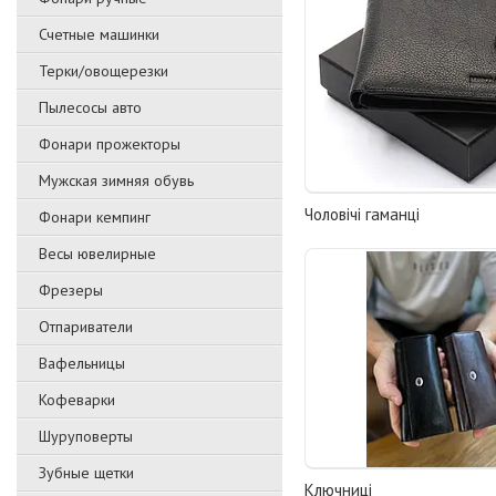
Счетные машинки
Терки/овощерезки
Пылесосы авто
Фонари прожекторы
Мужская зимняя обувь
Чоловічі гаманці
Фонари кемпинг
Весы ювелирные
Фрезеры
Отпариватели
Вафельницы
Кофеварки
Шуруповерты
Зубные щетки
Ключниці