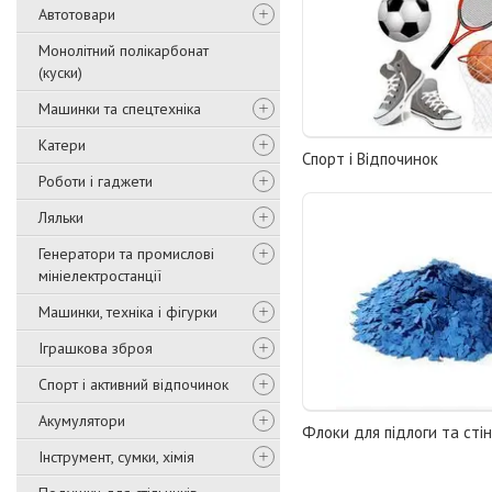
Автотовари
Монолітний полікарбонат
(куски)
Машинки та спецтехніка
Катери
Спорт і Відпочинок
Роботи і гаджети
Ляльки
Генератори та промислові
мініелектростанції
Машинки, техніка і фігурки
Іграшкова зброя
Спорт і активний відпочинок
Акумулятори
Флоки для підлоги та сті
Інструмент, сумки, хімія