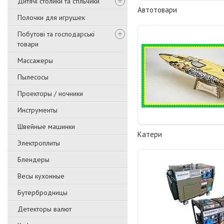
Дитячі столики та стільчики
Автотовари
Полочки для игрушек
Побутові та господарські
товари
Массажеры
Пылесосы
Проекторы / ночники
Инструменты
Швейные машинки
Катери
Электроплиты
Блендеры
Весы кухонные
Бутербродницы
Детекторы валют