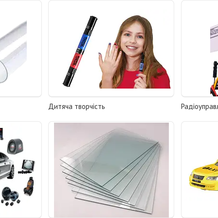
Дитяча творчість
Радіоуправ