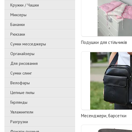
Кружки / Чашки
Миксеры
Бананки
Рюкзаки
Подушки для стільчиків
Сумки месседжеры
Органайзеры
Для рисования
Сумки слинг
Велофары
Цепные пилы
Гирлянды
Увлажнители
Месенджери, барсетки
Разгрузки
Фонари ручные