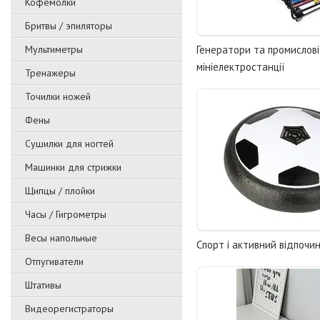
Кофемолки
Бритвы / эпиляторы
Мультиметры
Генератори та промислові
мініелектростанції
Тренажеры
Точилки ножей
Фены
Сушилки для ногтей
Машинки для стрижки
Щипцы / плойки
Часы / Гигрометры
Весы напольные
Спорт і активний відпочи
Отпугиватели
Штативы
Видеорегистраторы