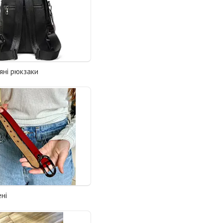
ряні рюкзаки
ні