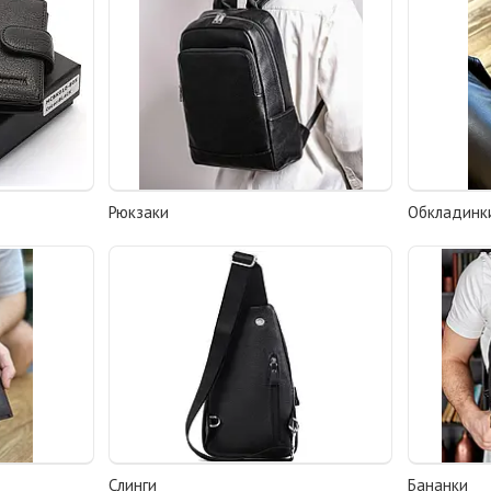
Рюкзаки
Обкладинк
Слинги
Бананки