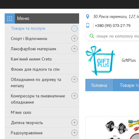
30 Років перемоги, 127, 
+380 (99) 073-27-79
Товари та послуги
Спорт і Відпочинок
Лакофарбові матеріали
Кам'яний килим Creto
GiftPlus
Флоки для підлоги та стін
Обладнання по дереву та
Головна
Товари т
металу
Компресори та пневматичне
обладнання
М'яке скло
Дитяча творчість
Радіоуправління