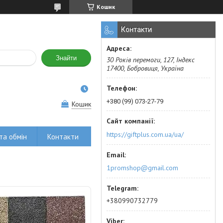
Кошик
Контакти
Знайти
30 Років перемоги, 127, Індекс
17400, Бобровиця, Україна
+380 (99) 073-27-79
Кошик
https://giftplus.com.ua/ua/
та обмін
Контакти
1promshop@gmail.com
+380990732779