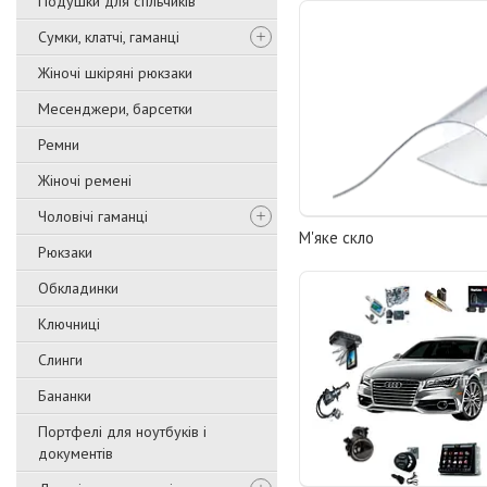
Подушки для стільчиків
Сумки, клатчі, гаманці
Жіночі шкіряні рюкзаки
Месенджери, барсетки
Ремни
Жіночі ремені
Чоловічі гаманці
М'яке скло
Рюкзаки
Обкладинки
Ключниці
Слинги
Бананки
Портфелі для ноутбуків і
документів