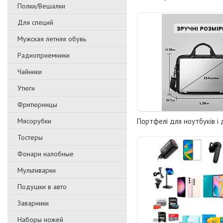
Полки/Вешалки
Для специй
Мужская летняя обувь
Радиоприемники
Чайники
Утюги
Фритюрницы
Мясорубки
Портфелі для ноутбуків і
Тостеры
Фонари налобные
Мультиварки
Подушки в авто
Заварники
Наборы ножей