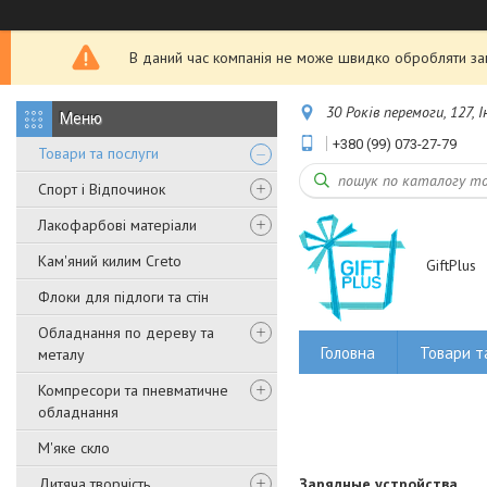
В даний час компанія не може швидко обробляти зам
30 Років перемоги, 127, 
+380 (99) 073-27-79
Товари та послуги
Спорт і Відпочинок
Лакофарбові матеріали
Кам'яний килим Creto
GiftPlus
Флоки для підлоги та стін
Обладнання по дереву та
Головна
Товари т
металу
Компресори та пневматичне
обладнання
М'яке скло
Дитяча творчість
Зарядные устройства