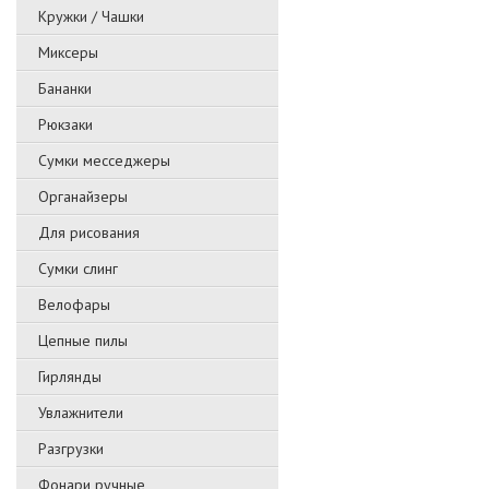
Кружки / Чашки
Миксеры
Бананки
Рюкзаки
Сумки месседжеры
Органайзеры
Для рисования
Сумки слинг
Велофары
Цепные пилы
Гирлянды
Увлажнители
Разгрузки
Фонари ручные