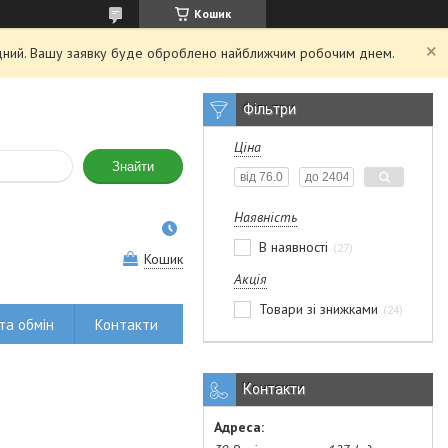
Кошик
хідний. Вашу заявку буде оброблено найближчим робочим днем.
Фільтри
Ціна
Знайти
Наявність
В наявності
27
Кошик
Акція
Товари зі знижками
24
та обмін
Контакти
Контакти