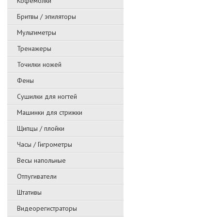
Кофемолки
Бритвы / эпиляторы
Мультиметры
Тренажеры
Точилки ножей
Фены
Сушилки для ногтей
Машинки для стрижки
Щипцы / плойки
Часы / Гигрометры
Весы напольные
Отпугиватели
Штативы
Видеорегистраторы