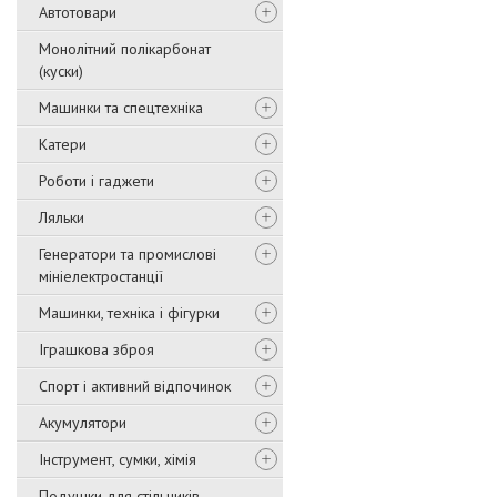
Автотовари
Монолітний полікарбонат
(куски)
Машинки та спецтехніка
Катери
Роботи і гаджети
Ляльки
Генератори та промислові
мініелектростанції
Машинки, техніка і фігурки
Іграшкова зброя
Спорт і активний відпочинок
Акумулятори
Інструмент, сумки, хімія
Подушки для стільчиків