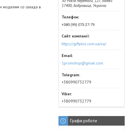
30 Років перемоги, 127, Індекс
17400, Бобровиця, Україна
м моделям со склада в
+380 (99) 073-27-79
https://giftplus.com.ua/ua/
1promshop@gmail.com
+380990732779
+380990732779
Графік роботи