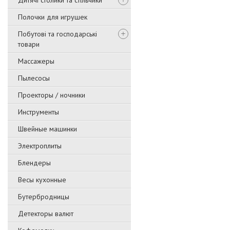
Дитячі столики та стільчики
Полочки для игрушек
Побутові та господарські
товари
Массажеры
Пылесосы
Проекторы / ночники
Инструменты
Швейные машинки
Электроплиты
Блендеры
Весы кухонные
Бутербродницы
Детекторы валют