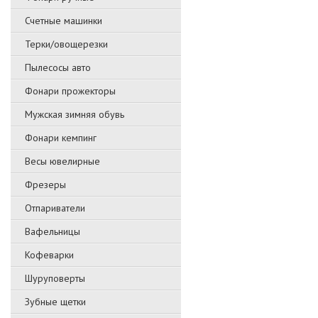
Счетные машинки
Терки/овощерезки
Пылесосы авто
Фонари прожекторы
Мужская зимняя обувь
Фонари кемпинг
Весы ювелирные
Фрезеры
Отпариватели
Вафельницы
Кофеварки
Шуруповерты
Зубные щетки