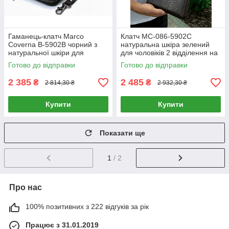
Гаманець-клатч Marco
Клатч MC-086-5902С
Coverna B-5902B чорний з
натуральна шкіра зелений
натуральної шкіри для
для чоловіків 2 відділення на
чоловіків на дві блискавки
блискавці
Готово до відправки
Готово до відправки
2 385
2 485
₴
₴
2 814,30 ₴
2 932,30 ₴
Купити
Купити
Показати ще
1
/ 2
Про нас
100% позитивних з 222 відгуків за рік
Працює з 31.01.2019