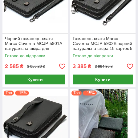
Чорний гаманець-клатч
Гаманець-клатч Marco
Marco Coverna MCJP-5901A
Coverna MCJP-5902B чорний
натуральна шкіра для
натуральна шкіра 18 карток 5
чоловіків з відділенням для
відділень чоловічий
Готово до відправки
Готово до відправки
карток
2 585
3 385
₴
₴
3 050,30 ₴
3 994,30 ₴
Купити
Купити
Топ
–15%
Топ
–15%