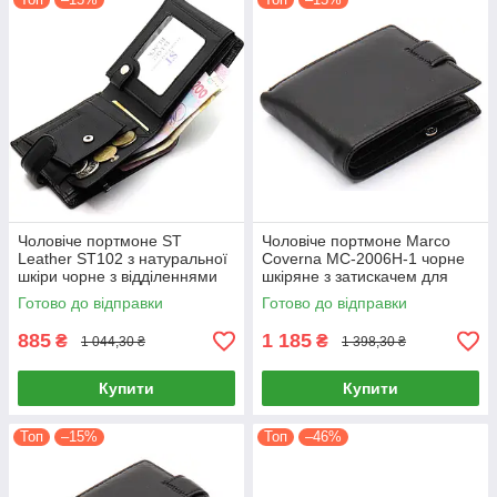
Чоловіче портмоне ST
Чоловіче портмоне Marco
Leather ST102 з натуральної
Coverna MC-2006H-1 чорне
шкіри чорне з відділеннями
шкіряне з затискачем для
для карток та монет
грошей 3 відділення
Готово до відправки
Готово до відправки
885
1 185
₴
₴
1 044,30 ₴
1 398,30 ₴
Купити
Купити
Топ
–15%
Топ
–46%