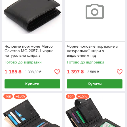
Чоловіче портмоне Marco
Чорне чоловіче портмоне з
Coverna MC-2057-1 чорне
натуральної шкіри з
натуральна шкіра з
відділенням під
візитницею для купюр
автодокументи Marco
Готово до відправки
Готово до відправки
Coverna MC-2090H-1
1 185
1 397
₴
₴
1 398,30 ₴
2 589 ₴
Купити
Купити
Топ
–15%
Топ
–15%