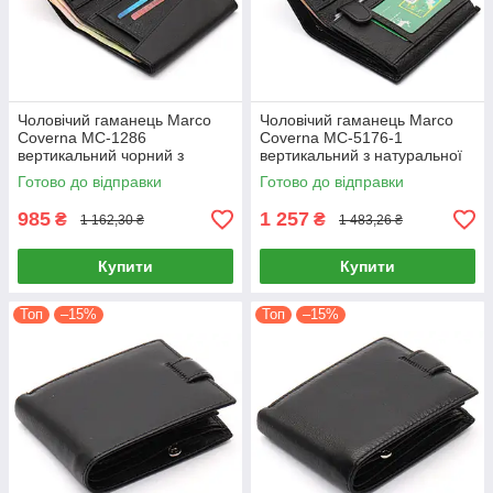
Чоловічий гаманець Marco
Чоловічий гаманець Marco
Coverna MC-1286
Coverna MC-5176-1
вертикальний чорний з
вертикальний з натуральної
натуральної шкіри на магніті
шкіри для документів і карток
Готово до відправки
Готово до відправки
985
1 257
₴
₴
1 162,30 ₴
1 483,26 ₴
Купити
Купити
Топ
–15%
Топ
–15%