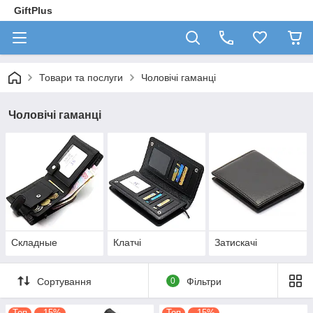
GiftPlus
Товари та послуги
Чоловічі гаманці
Чоловічі гаманці
Складные
Клатчі
Затискачі
Сортування
0
Фільтри
Топ
–15%
Топ
–15%