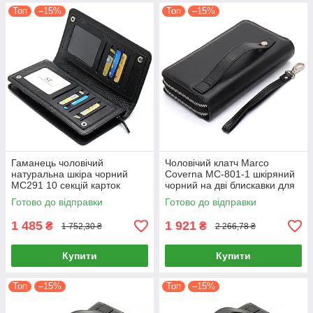
Топ
–15%
Топ
–15%
Гаманець чоловічий
Чоловічий клатч Marco
натуральна шкіра чорний
Coverna MC-801-1 шкіряний
МС291 10 секцій карток
чорний на дві блискавки для
багатофункціональний
карток та купюр
Готово до відправки
Готово до відправки
1 485
1 921
₴
₴
1 752,30 ₴
2 266,78 ₴
Купити
Купити
Топ
–15%
Топ
–15%