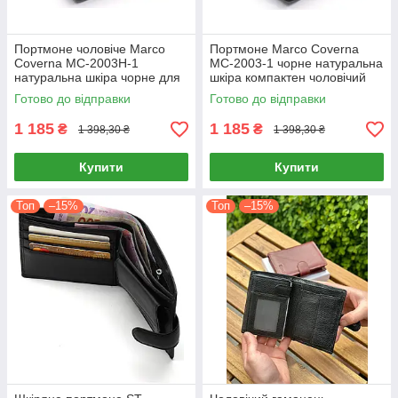
Портмоне чоловіче Marco
Портмоне Marco Coverna
Coverna MC-2003Н-1
MC-2003-1 чорне натуральна
натуральна шкіра чорне для
шкіра компактен чоловічий
грошей та карток
для купюр карток монет
Готово до відправки
Готово до відправки
1 185
1 185
₴
₴
1 398,30 ₴
1 398,30 ₴
Купити
Купити
Топ
–15%
Топ
–15%