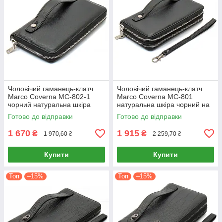
Чоловічий гаманець-клатч
Чоловічий гаманець-клатч
Marco Coverna MC-802-1
Marco Coverna MC-801
чорний натуральна шкіра
натуральна шкіра чорний на
блискавка для карток та
дві блискавки
Готово до відправки
Готово до відправки
купюр
1 670
1 915
₴
₴
1 970,60 ₴
2 259,70 ₴
Купити
Купити
Топ
–15%
Топ
–15%