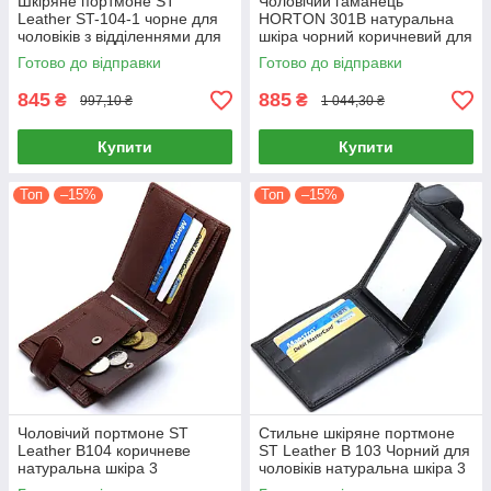
Шкіряне портмоне ST
Чоловічий гаманець
Leather ST-104-1 чорне для
HORTON 301B натуральна
чоловіків з відділеннями для
шкіра чорний коричневий для
грошей і карток
документів і карток
Готово до відправки
Готово до відправки
845
885
₴
₴
997,10 ₴
1 044,30 ₴
Купити
Купити
Топ
–15%
Топ
–15%
Чоловічий портмоне ST
Стильне шкіряне портмоне
Leather B104 коричневе
ST Leather В 103 Чорний для
натуральна шкіра 3
чоловіків натуральна шкіра 3
відділення для купюр 3
відділення для купюр