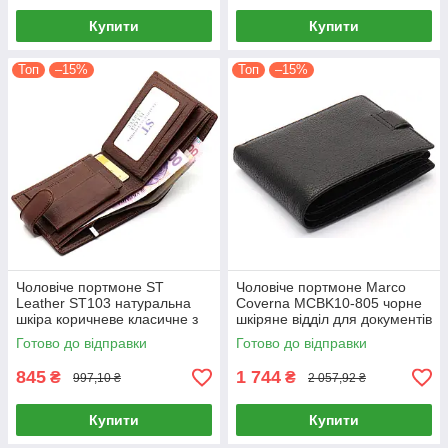
Купити
Купити
Топ
–15%
Топ
–15%
Чоловіче портмоне ST
Чоловіче портмоне Marco
Leather ST103 натуральна
Coverna MCBK10-805 чорне
шкіра коричневе класичне з
шкіряне відділ для документів
фіксацією для грошей
монетниця
Готово до відправки
Готово до відправки
845
1 744
₴
₴
997,10 ₴
2 057,92 ₴
Купити
Купити