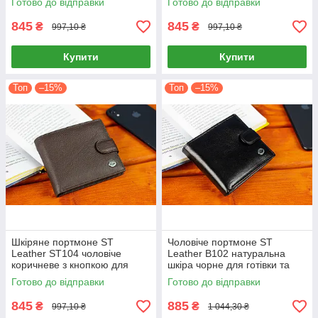
Готово до відправки
Готово до відправки
картки
845
845
₴
₴
997,10 ₴
997,10 ₴
Купити
Купити
Топ
–15%
Топ
–15%
Шкіряне портмоне ST
Чоловіче портмоне ST
Leather ST104 чоловіче
Leather В102 натуральна
коричневе з кнопкою для
шкіра чорне для готівки та
грошей та карток
карток
Готово до відправки
Готово до відправки
845
885
₴
₴
997,10 ₴
1 044,30 ₴