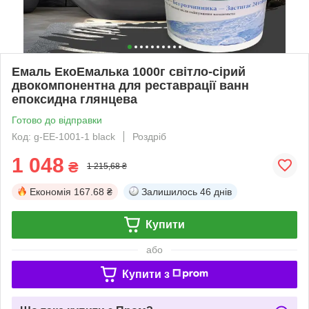
Емаль ЕкоЕмалька 1000г світло-сірий
двокомпонентна для реставрації ванн
епоксидна глянцева
Готово до відправки
Код: g-EE-1001-1 black
Роздріб
1 048
₴
1 215,68 ₴
Економія
167.68 ₴
Залишилось
46 днів
Купити
або
Купити з