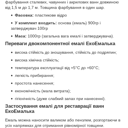
фарбування сталевих, чавунних і акрилових ванн довжиною
від 1,5 м до 1,7 м. Товщина фарбування в один шар.
Фасовка:
пластикове відро
У комплект входить:
основа (емаль) 900гр і
затверджувач 100гр
Маса:
1000гр (загальна вага емалі і затверджувача).
Переваги двокомпонентної емалі ЕкоЕмалька
висока стійкість до зношування, стійкість до подряпин;
висока хімічна стійкість;
температура експлуатації від +5°С до +60°С;
легкість прибирання;
простота нанесення;
економічність (мала витрата);
гігієнічність (дуже слабкий запах при нанесенні).
Застосування емалі для реставрації ванн
ЕкоЕмалька
Емаль можна наносити валиком або пензлем, розгортаючи в
усіх напрямках для отримання рівномірної товщини.