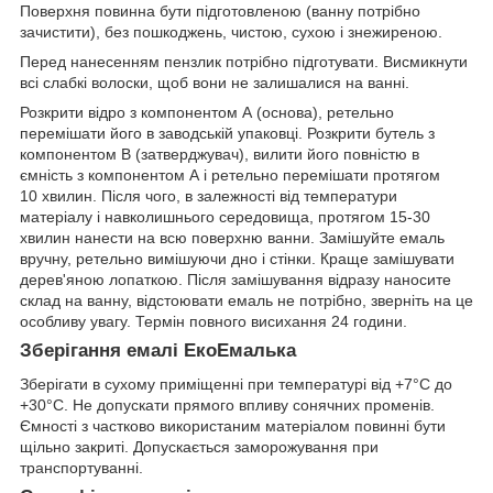
Поверхня повинна бути підготовленою (ванну потрібно
зачистити), без пошкоджень, чистою, сухою і знежиреною.
Перед нанесенням пензлик потрібно підготувати. Висмикнути
всі слабкі волоски, щоб вони не залишалися на ванні.
Розкрити відро з компонентом А (основа), ретельно
перемішати його в заводській упаковці. Розкрити бутель з
компонентом В (затверджувач), вилити його повністю в
ємність з компонентом А і ретельно перемішати протягом
10 хвилин. Після чого, в залежності від температури
матеріалу і навколишнього середовища, протягом 15-30
хвилин нанести на всю поверхню ванни. Замішуйте емаль
вручну, ретельно вимішуючи дно і стінки. Краще замішувати
дерев'яною лопаткою. Після замішування відразу наносите
склад на ванну, відстоювати емаль не потрібно, зверніть на це
особливу увагу. Термін повного висихання 24 години.
Зберігання емалі ЕкоЕмалька
Зберігати в сухому приміщенні при температурі від +7°С до
+30°С. Не допускати прямого впливу сонячних променів.
Ємності з частково використаним матеріалом повинні бути
щільно закриті. Допускається заморожування при
транспортуванні.