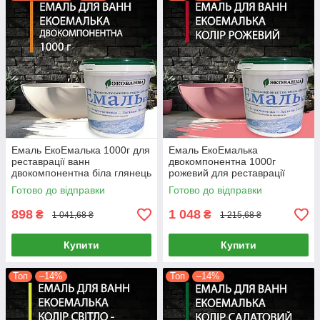
Емаль ЕкоЕмалька 1000г для
Емаль ЕкоЕмалька
реставрації ванн
двокомпонентна 1000г
двокомпонентна біла глянець
рожевий для реставрації
епоксидна 24 години
ванн епоксидна глянцева
Готово до відправки
Готово до відправки
висихання
898
1 048
₴
₴
1 041,68 ₴
1 215,68 ₴
Купити
Купити
Топ
–14%
Топ
–14%