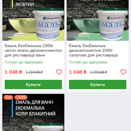
Емаль ЕкоЕмалька 1000г
Емаль ЕкоЕмалька
світло-жовта двокомпонентна
двокомпонентна 1000г
для реставрації ванн
салатова для реставрації
глянцева епоксидна
ванн епоксидна глянцева
Готово до відправки
Готово до відправки
1 048
1 048
₴
₴
1 215,68 ₴
1 215,68 ₴
Купити
Купити
Топ
–14%