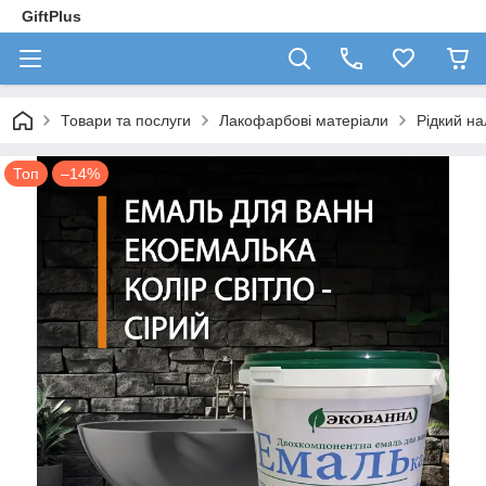
GiftPlus
Товари та послуги
Лакофарбові матеріали
Рідкий на
Топ
–14%