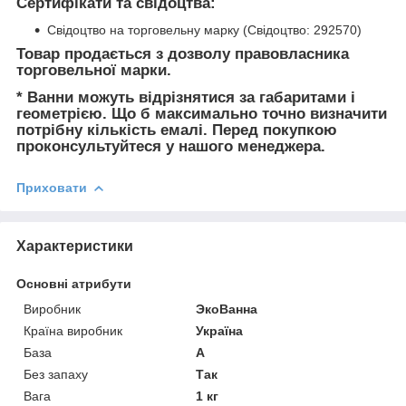
Сертифікати та свідоцтва:
Свідоцтво на торговельну марку (Свідоцтво: 292570)
Товар продається з дозволу правовласника
торговельної марки.
* Ванни можуть відрізнятися за габаритами і
геометрією. Що б максимально точно визначити
потрібну кількість емалі. Перед покупкою
проконсультуйтеся у нашого менеджера.
Приховати
Характеристики
Основні атрибути
Виробник
ЭкоВанна
Країна виробник
Україна
База
А
Без запаху
Так
Вага
1 кг