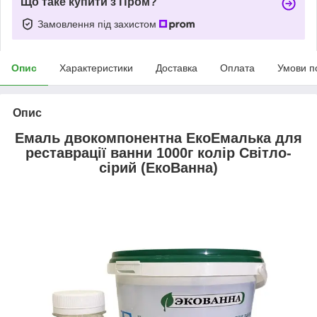
Що таке купити з Пром?
Замовлення під захистом
Опис
Характеристики
Доставка
Оплата
Умови п
Опис
Емаль двокомпонентна ЕкоЕмалька для
реставрації ванни 1000г колір Світло-
сірий (ЕкоВанна)