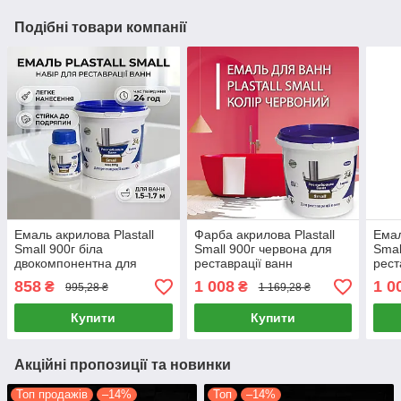
Подібні товари компанії
Емаль акрилова Plastall
Фарба акрилова Plastall
Емал
Small 900г біла
Small 900г червона для
Smal
двокомпонентна для
реставрації ванн
рест
реставрації ванн глянцева
епоксидна
двок
858
1 008
1 0
₴
₴
995,28 ₴
1 169,28 ₴
двокомпонентна глянцева
Купити
Купити
Акційні пропозиції та новинки
Топ продажів
–14%
Топ
–14%