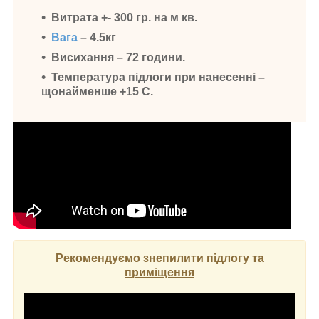
Витрата +- 300 гр. на м кв.
Вага
– 4.5кг
Висихання – 72 години.
Температура підлоги при нанесенні –
щонайменше +15 С.
Рекомендуємо знепилити підлогу та
приміщення