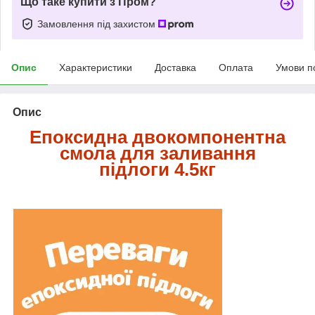
Що таке купити з Пром?
Замовлення під захистом
Опис
Характеристики
Доставка
Оплата
Умови п
Опис
Епоксидна двокомпонентна
смола для заливання
підлоги 4.5кг