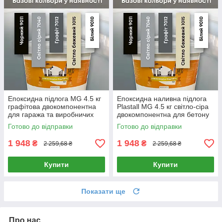
Епоксидна підлога MG 4.5 кг
Епоксидна наливна підлога
графітова двокомпонентна
Plastall MG 4.5 кг світло-сіра
для гаража та виробничих
двокомпонентна для бетону
приміщень
самовирівнювальна
Готово до відправки
Готово до відправки
1 948
1 948
₴
₴
2 259,68 ₴
2 259,68 ₴
Купити
Купити
Показати ще
Про нас