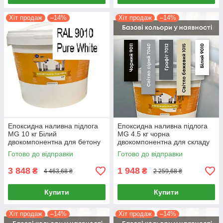
Хіт продаж
–14%
Хіт продаж
–14%
Епоксидна наливна підлога
Епоксидна наливна підлога
MG 10 кг Білий
MG 4.5 кг чорна
двокомпонентна для бетону
двокомпонентна для складу
та металу
та гаражу з високою
Готово до відправки
Готово до відправки
самовирівнювальна
зносостійкістю
3 848
1 948
₴
₴
4 463,68 ₴
2 259,68 ₴
Купити
Купити
Хіт продаж
–14%
Хіт продаж
–14%