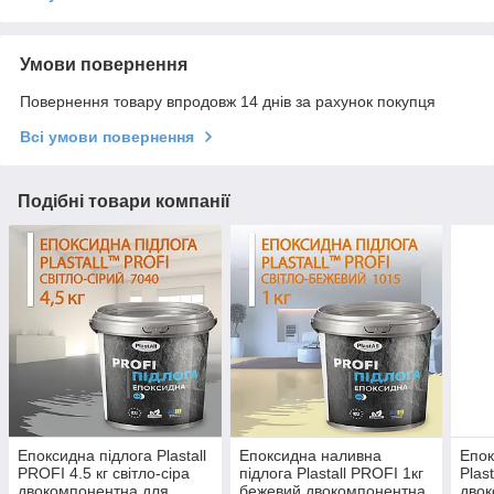
Умови повернення
Повернення товару впродовж 14 днів за рахунок покупця
Всі умови повернення
Подібні товари компанії
Епоксидна підлога Plastall
Епоксидна наливна
Епок
PROFI 4.5 кг світло-сіра
підлога Plastall PROFI 1кг
Plast
двокомпонентна для
бежевий двокомпонентна
двок