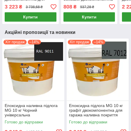
промислових приміщень з
для промислових та
гара
3 223
808
2 2
₴
₴
3 738,68 ₴
937,28 ₴
високою зносостійкістю
житлових приміщень
знос
Купити
Купити
Акційні пропозиції та новинки
Хіт продаж
–14%
Хіт продаж
–14%
Епоксидна наливна підлога
Епоксидна підлога MG 10 кг
MG 10 кг Чорний
графіт двокомпонентна для
універсальна
гаража наливна покриття
двокомпонентна для складу
Готово до відправки
Готово до відправки
та гаражу