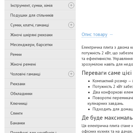
Інструмент, сумки, хімія
Подушки для стільчиків
Сумки, клатчі, гаманці
Опис товару
Жіночі шкіряні рюкзаки
Месенджери, барсетки
Електрична плита з двома 
потужність 2 кВт, що забез
Ремни
та ефективністю. Управлінн
Жіночі ремені
зрозумілою навіть для недо
Переваги саме цієї
Чоловічі гаманці
Компактний розмір — 
Рюкзаки
Потужність 2 кВт забе
Два конфоркові елеме
Обкладинки
Поворотні перемикачі
Ключниці
кулінарних завдань.
Підходить для домашнь
Слинги
Де буде максимал
Бананки
Ця електрична плита стане 
офісних кухнях та на дачах
Портфелі для ноутбуків і