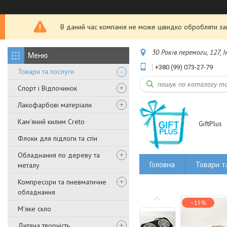
В даний час компанія не може швидко обробляти зам
30 Років перемоги, 127, 
+380 (99) 073-27-79
Товари та послуги
Спорт і Відпочинок
Лакофарбові матеріали
Кам'яний килим Creto
GiftPlus
Флоки для підлоги та стін
Обладнання по дереву та
Головна
Товари т
металу
Компресори та пневматичне
обладнання
–15%
М'яке скло
Дитяча творчість