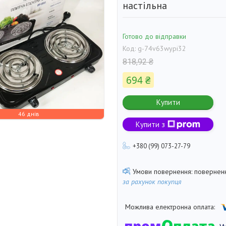
настільна
Готово до відправки
Код:
g-74v63wypi32
818,92 ₴
694 ₴
Купити
46 днів
Купити з
+380 (99) 073-27-79
поверненн
за рахунок покупця