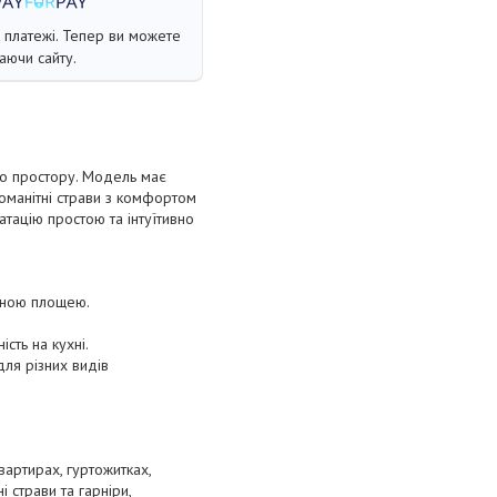
і платежі. Тепер ви можете
аючи сайту.
о простору. Модель має
номанітні страви з комфортом
тацію простою та інтуїтивно
женою площею.
сть на кухні.
ля різних видів
артирах, гуртожитках,
 страви та гарніри,