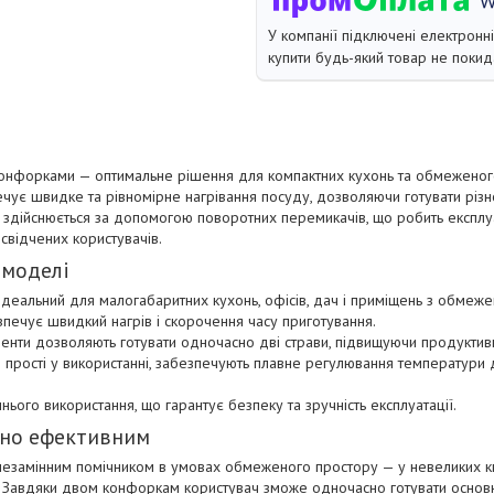
У компанії підключені електронн
купити будь-який товар не покид
конфорками — оптимальне рішення для компактних кухонь та обмеженог
печує швидке та рівномірне нагрівання посуду, дозволяючи готувати різ
я здійснюється за допомогою поворотних перемикачів, що робить експлуа
свідчених користувачів.
 моделі
ідеальний для малогабаритних кухонь, офісів, дач і приміщень з обме
зпечує швидкий нагрів і скорочення часу приготування.
нти дозволяють готувати одночасно дві страви, підвищуючи продуктивні
 прості у використанні, забезпечують плавне регулювання температури д
ого використання, що гарантує безпеку та зручність експлуатації.
ьно ефективним
незамінним помічником в умовах обмеженого простору — у невеликих кв
. Завдяки двом конфоркам користувач зможе одночасно готувати основні