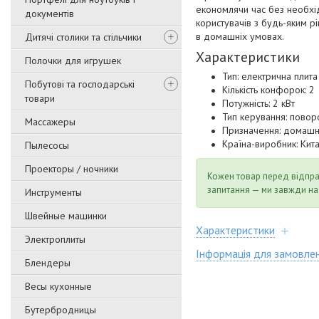
економлячи час без необхід
документів
користувачів з будь-яким р
в домашніх умовах.
Дитячі столики та стільчики
Характеристики
Полочки для игрушек
Тип: електрична плита
Побутові та господарські
Кількість конфорок: 2
товари
Потужність: 2 кВт
Тип керування: повор
Массажеры
Призначення: домашн
Країна-виробник: Кит
Пылесосы
Проекторы / ночники
Кожен товар перед відпр
запитання — ми завжди на
Инструменты
Швейные машинки
Характеристики
Электроплиты
Інформація для замовле
Блендеры
Весы кухонные
Бутербродницы