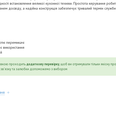
ності встановлення великої кухонної техніки. Простота керування роб
івнем досвіду, а надійна конструкція забезпечує тривалий термін служби
отні перемикачі
є використання
ай
авкою проходить
додаткову перевірку
, щоб ви отримували тільки якісну пр
 зв'язку та залюбки допоможемо з вибором
ння