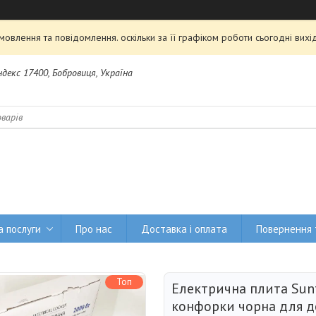
овлення та повідомлення. оскільки за її графіком роботи сьогодні ви
Індекс 17400, Бобровиця, Україна
а послуги
Про нас
Доставка і оплата
Повернення 
Топ
Електрична плита Sun
конфорки чорна для д