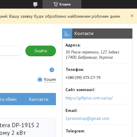
Кошик
хідний. Вашу заявку буде оброблено найближчим робочим днем.
Контакти
Знайти
30 Років перемоги, 127, Індекс
17400, Бобровиця, Україна
+380 (99) 073-27-79
Кошик
https://giftplus.com.ua/ua/
та обмін
Контакти
1promshop@gmail.com
tera DP-1915 2
ому 2 кВт