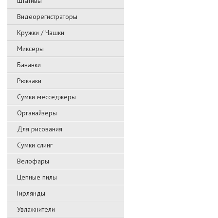
Штативы
Видеорегистраторы
Кружки / Чашки
Миксеры
Бананки
Рюкзаки
Сумки месседжеры
Органайзеры
Для рисования
Сумки слинг
Велофары
Цепные пилы
Гирлянды
Увлажнители