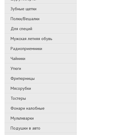
Зубные щетки
Полки/Вешалки
Для специй
Мужская летняя обувь
Радиоприемники
Чайники
Утюги
Фритюрницы
Мясорубки
Тостеры
Фонари налобные
Мультиварки
Подушки в авто