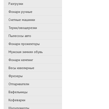
Разгрузки
Фонари ручные
Счетные машинки
Терки/овощерезки
Пылесосы авто
Фонари прожекторы
Мужская зимняя обувь
Фонари кемпинг
Весы ювелирные
Фрезеры
Отпариватели
Вафельницы
Кофеварки
Шуруповерты