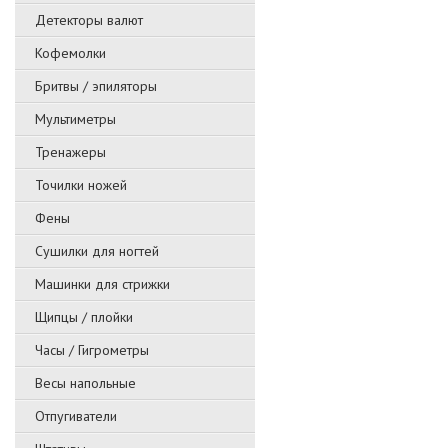
Детекторы валют
Кофемолки
Бритвы / эпиляторы
Мультиметры
Тренажеры
Точилки ножей
Фены
Сушилки для ногтей
Машинки для стрижки
Щипцы / плойки
Часы / Гигрометры
Весы напольные
Отпугиватели