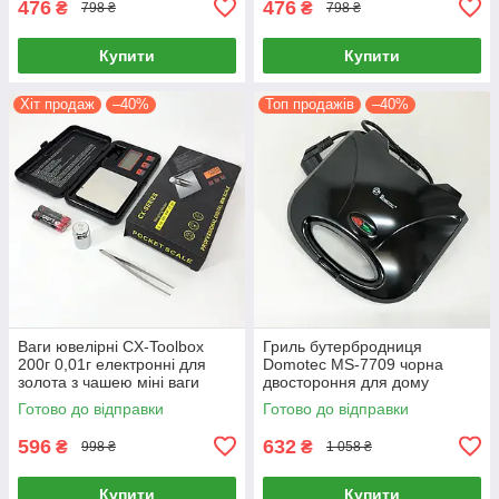
476
476
₴
₴
798 ₴
798 ₴
Купити
Купити
Хіт продаж
–40%
Топ продажів
–40%
Ваги ювелірні CX-Toolbox
Гриль бутербродниця
200г 0,01г електронні для
Domotec MS-7709 чорна
золота з чашею міні ваги
двостороння для дому
смаження сендвічів
Готово до відправки
Готово до відправки
596
632
₴
₴
998 ₴
1 058 ₴
Купити
Купити