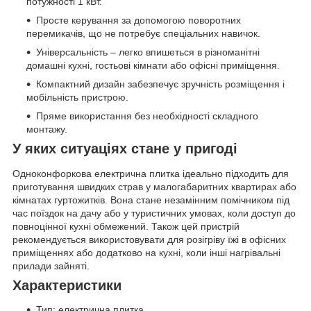
потужності 1 кВт.
Просте керування за допомогою поворотних
перемикачів, що не потребує спеціальних навичок.
Універсальність – легко впишеться в різноманітні
домашні кухні, гостьові кімнати або офісні приміщення.
Компактний дизайн забезпечує зручність розміщення і
мобільність пристрою.
Пряме використання без необхідності складного
монтажу.
У яких ситуаціях стане у пригоді
Одноконфоркова електрична плитка ідеально підходить для
приготування швидких страв у малогабаритних квартирах або
кімнатах гуртожитків. Вона стане незамінним помічником під
час поїздок на дачу або у туристичних умовах, коли доступ до
повноцінної кухні обмежений. Також цей пристрій
рекомендується використовувати для розігріву їжі в офісних
приміщеннях або додатково на кухні, коли інші нагрівальні
прилади зайняті.
Характеристики
Тип: електрична плитка