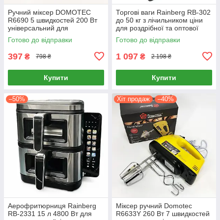
Ручний міксер DOMOTEC
Торгові ваги Rainberg RB-302
R6690 5 швидкостей 200 Вт
до 50 кг з лічильником ціни
універсальний для
для роздрібної та оптової
приготування тіста та крему
торгівлі
Готово до відправки
Готово до відправки
397
1 097
₴
₴
798 ₴
2 198 ₴
Купити
Купити
–50%
Хіт продаж
–40%
Аерофритюрниця Rainberg
Міксер ручний Domotec
RB-2331 15 л 4800 Вт для
R6633Y 260 Вт 7 швидкостей