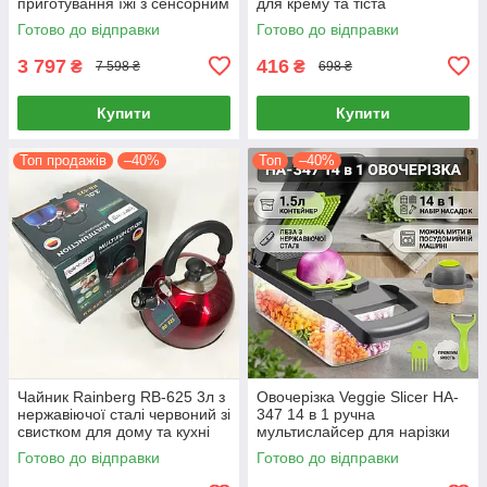
приготування їжі з сенсорним
для крему та тіста
дисплеєм
Готово до відправки
Готово до відправки
3 797
416
₴
₴
7 598 ₴
698 ₴
Купити
Купити
Топ продажів
–40%
Топ
–40%
Чайник Rainberg RB-625 3л з
Овочерізка Veggie Slicer HA-
нержавіючої сталі червоний зі
347 14 в 1 ручна
свистком для дому та кухні
мультислайсер для нарізки
овочів і фруктів
Готово до відправки
Готово до відправки