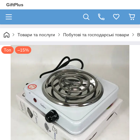
GiftPlus
Товари та послуги
Побутові та господарські товари
В
Топ
–15%