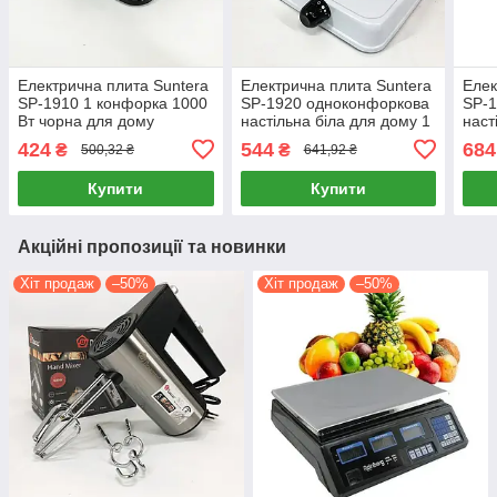
Електрична плита Suntera
Електрична плита Suntera
Елек
SP-1910 1 конфорка 1000
SP-1920 одноконфоркова
SP-1
Вт чорна для дому
настільна біла для дому 1
наст
настільна
кВт
поту
424
544
684
₴
₴
500,32 ₴
641,92 ₴
Купити
Купити
Акційні пропозиції та новинки
Хіт продаж
–50%
Хіт продаж
–50%