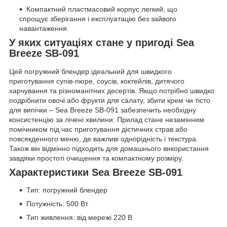
Компактний пластмасовий корпус легкий, що
спрощує зберігання і експлуатацію без зайвого
навантаження.
У яких ситуаціях стане у пригоді Sea
Breeze SB-091
Цей погружний блендер ідеальний для швидкого
приготування супів-пюре, соусів, коктейлів, дитячого
харчування та різноманітних десертів. Якщо потрібно швидко
подрібнити овочі або фрукти для салату, збити крем чи тісто
для випічки – Sea Breeze SB-091 забезпечить необхідну
консистенцію за лічені хвилини. Прилад стане незамінним
помічником під час приготування дієтичних страв або
повсякденного меню, де важливі однорідність і текстура.
Також він відмінно підходить для домашнього використання
завдяки простоті очищення та компактному розміру.
Характеристики Sea Breeze SB-091
Тип: погружний блендер
Потужність: 500 Вт
Тип живлення: від мережі 220 В