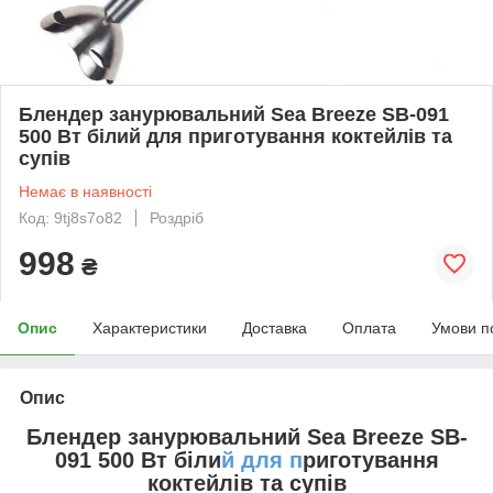
Блендер занурювальний Sea Breeze SB-091
500 Вт білий для приготування коктейлів та
супів
Немає в наявності
Код: 9tj8s7o82
Роздріб
998
₴
Опис
Характеристики
Доставка
Оплата
Умови п
Опис
Блендер занурювальний Sea Breeze SB-
091 500 Вт біли
й для п
риготування
коктейлів та супів