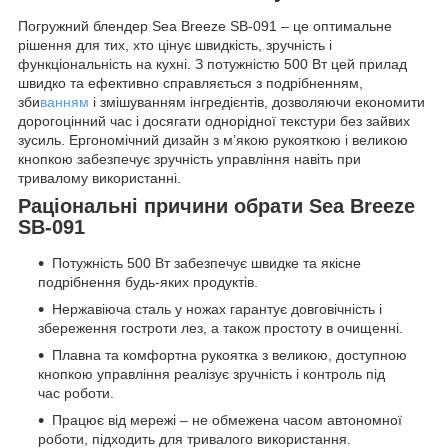
Погружний блендер Sea Breeze SB-091 – це оптимальне
рішення для тих, хто цінує швидкість, зручність і
функціональність на кухні. З потужністю 500 Вт цей прилад
швидко та ефективно справляється з подрібненням,
зби
ванням
і змішуванням інгредієнтів, дозволяючи економити
дорогоцінний час і досягати однорідної текстури без зайвих
зусиль. Ергономічний дизайн з м’якою рукояткою і великою
кнопкою забезпечує зручність управління навіть при
тривалому використанні.
Раціональні причини обрати Sea Breeze
SB-091
Потужність 500 Вт забезпечує швидке та якісне
подрібнення будь-яких продуктів.
Нержавіюча сталь у ножах гарантує довговічність і
збереження гостроти лез, а також простоту в очищенні.
Плавна та комфортна рукоятка з великою, доступною
кнопкою управління реалізує зручність і контроль під
час роботи.
Працює від мережі – не обмежена часом автономної
роботи, підходить для тривалого використання.