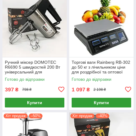
Ручний міксер DOMOTEC
Торгові ваги Rainberg RB-302
R6690 5 швидкостей 200 Вт
до 50 кг з лічильником ціни
універсальний для
для роздрібної та оптової
приготування тіста та крему
торгівлі
Готово до відправки
Готово до відправки
397
1 097
₴
₴
798 ₴
2 198 ₴
Купити
Купити
Хіт продаж
–50%
Хіт продаж
–40%