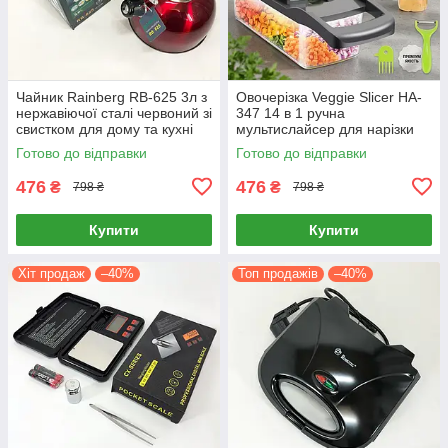
Чайник Rainberg RB-625 3л з
Овочерізка Veggie Slicer HA-
нержавіючої сталі червоний зі
347 14 в 1 ручна
свистком для дому та кухні
мультислайсер для нарізки
овочів і фруктів
Готово до відправки
Готово до відправки
476
476
₴
₴
798 ₴
798 ₴
Купити
Купити
Хіт продаж
–40%
Топ продажів
–40%