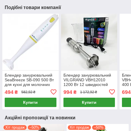
Подібні товари компанії
Блендер занурювальний
Блендер занурювальний
Блен
SeaBreeze SB-090 500 Вт
VILGRAND VBH12010
VBH
для кухні для молочних
1200 Вт 12 швидкостей
400 
коктейлів
для смузі та коктейлів
приг
494
994
694
₴
₴
582,92 ₴
1 172,92 ₴
соус
Купити
Купити
Акційні пропозиції та новинки
Хіт продаж
–50%
Хіт продаж
–50%