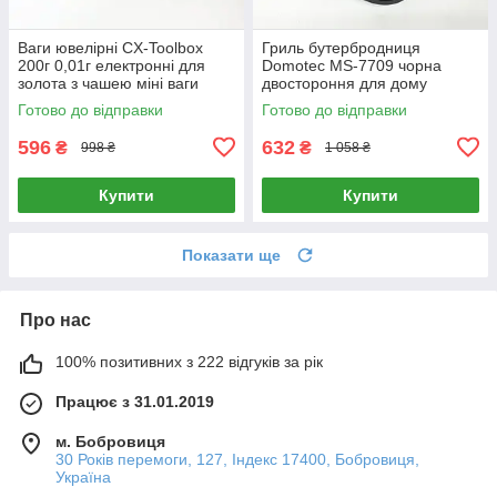
Ваги ювелірні CX-Toolbox
Гриль бутербродниця
200г 0,01г електронні для
Domotec MS-7709 чорна
золота з чашею міні ваги
двостороння для дому
смаження сендвічів
Готово до відправки
Готово до відправки
596
632
₴
₴
998 ₴
1 058 ₴
Купити
Купити
Показати ще
Про нас
100% позитивних з 222 відгуків за рік
Працює з 31.01.2019
м. Бобровиця
30 Років перемоги, 127, Індекс 17400, Бобровиця,
Україна