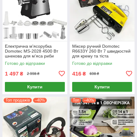
Електрична м'ясорубка
Міксер ручний Domotec
Domotec MS-2028 4500 Вт
R6633Y 260 Вт 7 швидкостей
шнекова для м'яса риби
для крему та тіста
овочів швидка переробка
Готово до відправки
Готово до відправки
1 497
416
₴
₴
2 998 ₴
698 ₴
Купити
Купити
Топ продажів
–40%
Топ
–40%