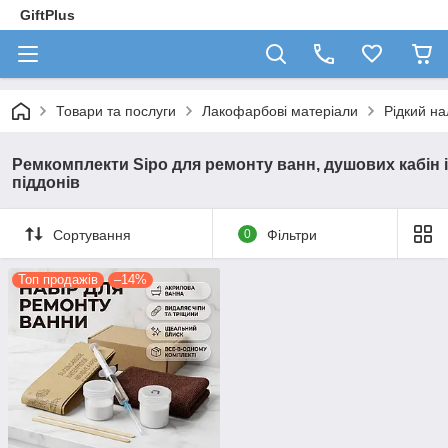
GiftPlus
Товари та послуги
Лакофарбові матеріали
Рідкий на
Ремкомплекти Sipo для ремонту ванн, душових кабін і
піддонів
Сортування
0
Фільтри
Топ продажів
–14%