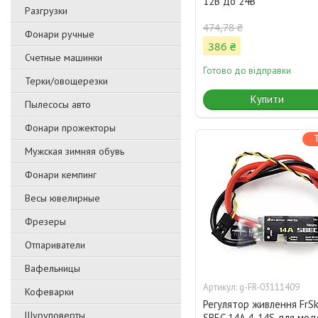
12В до 24В
Разгрузки
474,78 ₴
Фонари ручные
386 ₴
Счетные машинки
Готово до відправки
Терки/овощерезки
Купити
Пылесосы авто
Фонари прожекторы
Мужская зимняя обувь
Фонари кемпинг
Весы ювелирные
Фрезеры
Отпариватели
Вафельницы
g-FR-03111409
Кофеварки
Регулятор живлення FrS
Шуруповерты
SBEC 14A 4-14S для мод