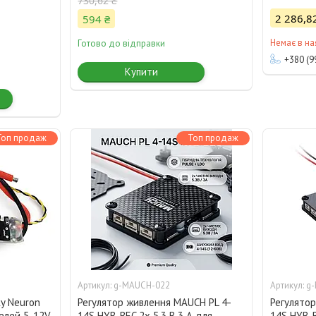
730,62 ₴
2 286,8
594 ₴
Немає в на
Готово до відправки
+380 (9
Купити
Топ продаж
Топ продаж
g-MAUCH-022
g
ky Neuron
Регулятор живлення MAUCH PL 4-
Регулято
елей 5-12V
14S HYB-BEC 2x 5.3 В 3 А для
14S HYB-