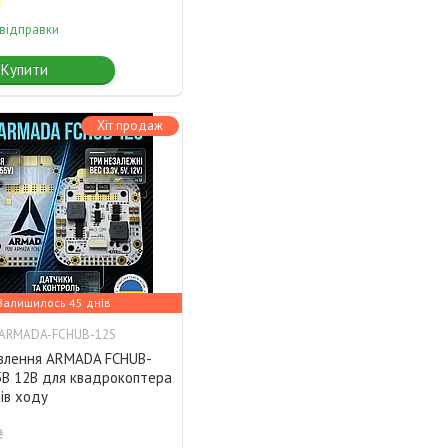
 відправки
Купити
Хіт продаж
Залишилось 45 днів
-ARMADA-FCHUB-12S
влення ARMADA FCHUB-
5В 12В для квадрокоптера
ів ходу
₴