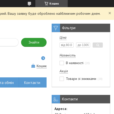
Кошик
хідний. Вашу заявку буде оброблено найближчим робочим днем.
Фільтри
Ціна
Знайти
Наявність
В наявності
20
Кошик
Акція
Товари зі знижками
20
та обмін
Контакти
Контакти