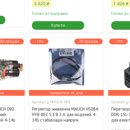
3 020 ₴
1 406 ₴
Готово до відправки
Готово до
Купити
Хіт продаж
Хіт продаж
–19%
–19%
нів
Залишилось 45 днів
g-MAUCH-084
g-
UCH 090
Регулятор живлення MAUCH HS084
Перетвор
ний
HYB-BEC 5.3 В 3 А для моделей 4-
DDR-15L-1
ей 4-14s
14S стабілізація напруги
для елект