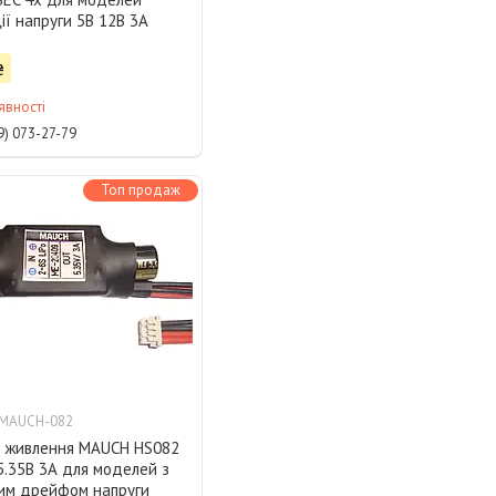
ції напруги 5В 12В 3А
₴
явності
9) 073-27-79
Топ продаж
-MAUCH-082
р живлення MAUCH HS082
5.35В 3А для моделей з
ним дрейфом напруги