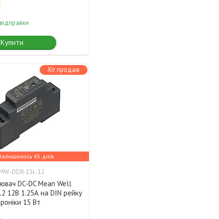
 відправки
Купити
Хіт продаж
Залишилось 45 днів
MW-DDR-15L-12
ювач DC-DC Mean Well
2 12В 1.25А на DIN рейку
роніки 15 Вт