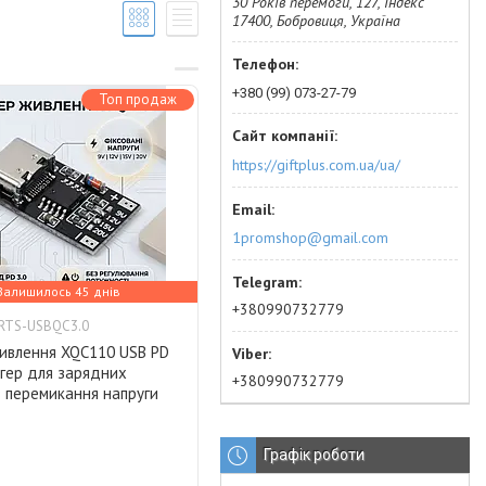
30 Років перемоги, 127, Індекс
17400, Бобровиця, Україна
+380 (99) 073-27-79
Топ продаж
https://giftplus.com.ua/ua/
1promshop@gmail.com
Залишилось 45 днів
+380990732779
RTS-USBQC3.0
ивлення XQC110 USB PD
игер для зарядних
+380990732779
в перемикання напруги
Графік роботи