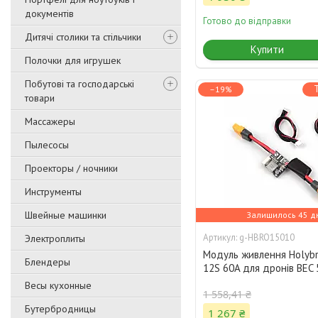
документів
Готово до відправки
Дитячі столики та стільчики
Купити
Полочки для игрушек
Побутові та господарські
–19%
товари
Массажеры
Пылесосы
Проекторы / ночники
Инструменты
Швейные машинки
Залишилось 45 д
g-HBRO15010
Электроплиты
Модуль живлення Holyb
Блендеры
12S 60A для дронів BEC 
Весы кухонные
1 558,41 ₴
Бутербродницы
1 267 ₴