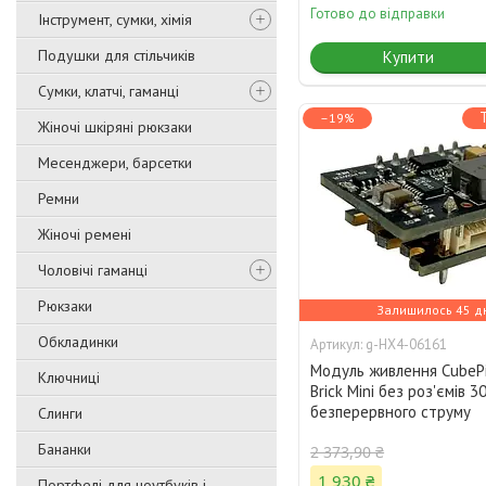
Готово до відправки
Інструмент, сумки, хімія
Подушки для стільчиків
Купити
Сумки, клатчі, гаманці
–19%
Жіночі шкіряні рюкзаки
Месенджери, барсетки
Ремни
Жіночі ремені
Чоловічі гаманці
Рюкзаки
Залишилось 45 д
Обкладинки
g-HX4-06161
Модуль живлення CubePi
Ключниці
Brick Mini без роз'ємів 3
безперервного струму
Слинги
Бананки
2 373,90 ₴
1 930 ₴
Портфелі для ноутбуків і