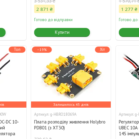
3 531,33 ₴
1 570,71 
2 871 ₴
1 277 ₴
Готово до відправки
Готово до
Купити
Топ
Хіт
–19%
нів
Залишилось 45 днів
00W
g-HBRO18069A
g
DC-DC 10-
Плата розподілу живлення Holybro
Регулято
ний
PDB01 (з XT30)
UBEC 10A 
улятора
14S імпул