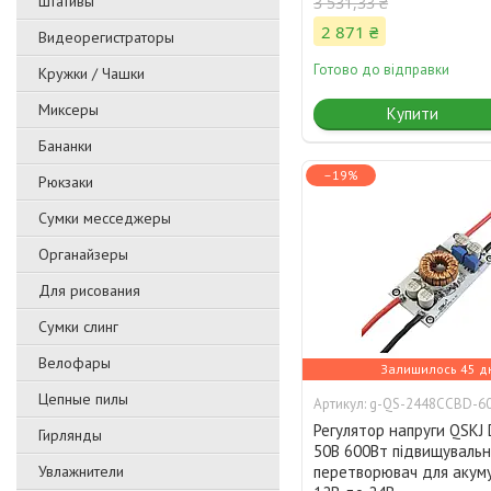
Штативы
3 531,33 ₴
2 871 ₴
Видеорегистраторы
Готово до відправки
Кружки / Чашки
Миксеры
Купити
Бананки
–19%
Рюкзаки
Сумки месседжеры
Органайзеры
Для рисования
Сумки слинг
Велофары
Залишилось 45 д
Цепные пилы
g-QS-2448CCBD-6
Регулятор напруги QSKJ 
Гирлянды
50В 600Вт підвищуваль
Увлажнители
перетворювач для акум