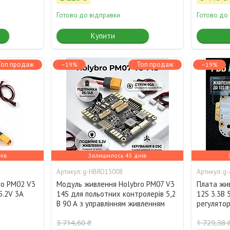
Готово до відправки
Готово до
Купити
Топ продаж
Топ продаж
–19%
–19%
нів
Залишилось 45 днів
g-HBRO15008
g
ro PM02 V3
Модуль живлення Holybro PM07 V3
Плата жи
5.2V 3A
14S для польотних контролерів 5,2
12S 3.3В 
В 90 А з управлінням живленням
регулятор
3 714,60 ₴
1 729,38 