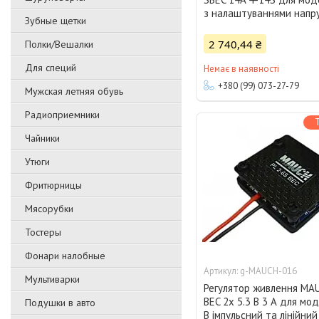
з налаштуваннями напр
Зубные щетки
2 740,44 ₴
Полки/Вешалки
Для специй
Немає в наявності
+380 (99) 073-27-79
Мужская летняя обувь
Радиоприемники
Чайники
Утюги
Фритюрницы
Мясорубки
Тостеры
Фонари налобные
g-MAUCH-016
Мультиварки
Регулятор живлення MAU
BEC 2x 5.3 В 3 А для мо
Подушки в авто
В імпульсний та лінійний