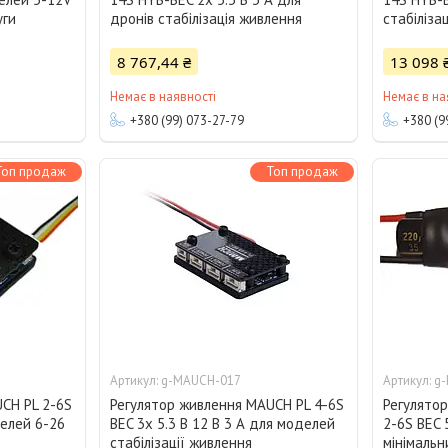
уги
дронів стабілізація живлення
стабіліза
8 767,44 ₴
13 098 
Немає в наявності
Немає в на
+380 (99) 073-27-79
+380 (9
Топ продаж
Топ продаж
g-MAUCH-017
g
CH PL 2-6S
Регулятор живлення MAUCH PL 4-6S
Регулято
делей 6-26
BEC 3x 5.3 В 12 В 3 А для моделей
2-6S BEC 
стабілізації живлення
мінімаль