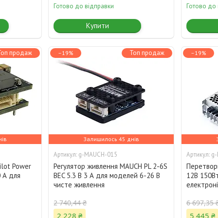
Готово до відправки
Готово до
Купити
Топ продаж
Топ продаж
–19%
–19%
нів
Залишилось 45 днів
g-MAUCH-015
g-
lot Power
Регулятор живлення MAUCH PL 2-6S
Перетвор
0 А для
BEC 5.3 В 3 А для моделей 6-26 В
12В 150Вт
чисте живлення
електроні
2 740,44 ₴
6 697,35 
2 228 ₴
5 445 ₴