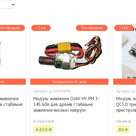
Топ продаж
Топ продаж
–19%
–19%
нів
Залишилось 45 днів
g-CUV-HVPM
g-
 живлення
Модуль живлення CUAV HV PM 3-
Модуль ж
в стабільне
14S 60A для дронів стабільне
QC3.0 тр
живлення високої напруги
пристрої
5 723,19 ₴
98,40 ₴
4 653 ₴
80 ₴