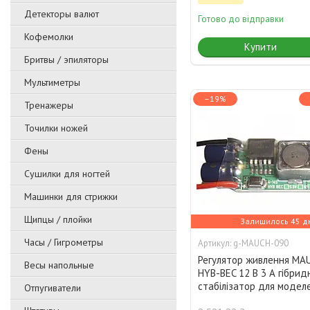
Детекторы валют
Готово до відправки
Кофемолки
Купити
Бритвы / эпиляторы
Мультиметры
–19%
Тренажеры
Точилки ножей
Фены
Сушилки для ногтей
Машинки для стрижки
Щипцы / плойки
Залишилось 45 д
Часы / Гигрометры
g-MAUCH-090
Регулятор живлення MA
Весы напольные
HYB-BEC 12 В 3 А гібрид
стабілізатор для модел
Отпугиватели