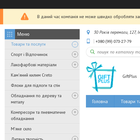
В даний час компанія не може швидко обробляти зам
30 Років перемоги, 127, 
+380 (99) 073-27-79
Товари та послуги
Спорт і Відпочинок
Лакофарбові матеріали
Кам'яний килим Creto
GiftPlus
Флоки для підлоги та стін
Обладнання по дереву та
Головна
Товари т
металу
Компресори та пневматичне
обладнання
М'яке скло
Дитяча творчість