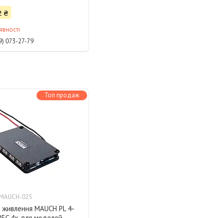
2 ₴
явності
9) 073-27-79
Топ продаж
-MAUCH-025
р живлення MAUCH PL 4-
BEC 4x для моделей