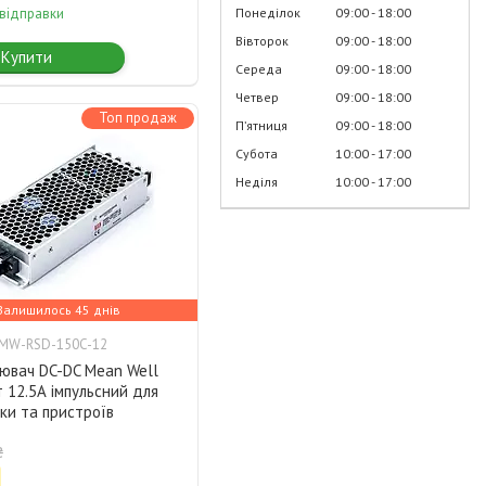
Понеділок
09:00
18:00
 відправки
Вівторок
09:00
18:00
Купити
Середа
09:00
18:00
Четвер
09:00
18:00
Топ продаж
Пʼятниця
09:00
18:00
Субота
10:00
17:00
Неділя
10:00
17:00
Залишилось 45 днів
MW-RSD-150C-12
ювач DC-DC Mean Well
 12.5А імпульсний для
ки та пристроїв
₴