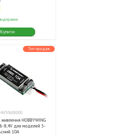
₴
 відправки
Купити
Топ продаж
-HW30608000
р живлення HOBBYWING
6-8,4V для моделей 3-
ьсний 10А