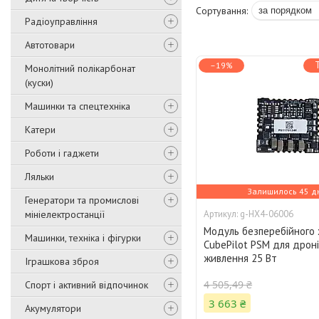
Радіоуправління
Автотовари
–19%
Монолітний полікарбонат
(куски)
Машинки та спецтехніка
Катери
Роботи і гаджети
Ляльки
Залишилось 45 д
Генератори та промислові
мініелектростанції
g-HX4-06006
Модуль безперебійного
Машинки, техніка і фігурки
CubePilot PSM для дроні
живлення 25 Вт
Іграшкова зброя
4 505,49 ₴
Спорт і активний відпочинок
3 663 ₴
Акумулятори