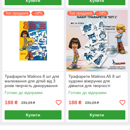
Купити
Купити
Топ продажів
–19%
Топ продажів
–19%
Трафарети Malinos 8 шт для
Трафарети Malinos A5 8 шт
малювання для дітей від 3
художні візерунки для
років творчість декорування
дівчаток для творчості
Готово до відправки
Готово до відправки
188
188
₴
₴
231,24 ₴
231,24 ₴
Купити
Купити