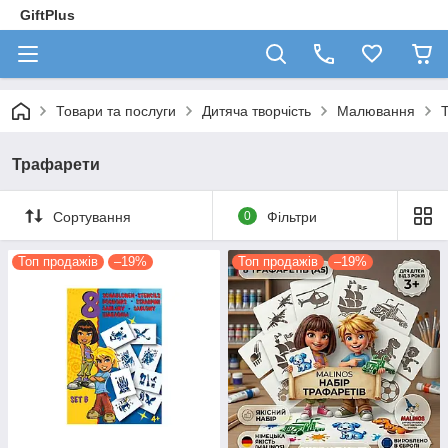
GiftPlus
Товари та послуги
Дитяча творчість
Малювання
Трафарети
Сортування
0
Фільтри
Топ продажів
–19%
Топ продажів
–19%