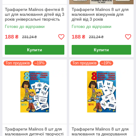
Трафарети Malinos фентезі 8
Трафарети Malinos 8 шт для
шт для малювання дітей від 3
малювання візерунків для
років універсальні творчість
дітей від 3 років
малювання
Готово до відправки
Готово до відправки
188
188
₴
₴
231,24 ₴
231,24 ₴
Купити
Купити
Топ продажів
–19%
Топ продажів
–19%
Трафарети Malinos 8 шт для
Трафарети Malinos 8 шт для
малювання дитячої творчості
малювання та декорування