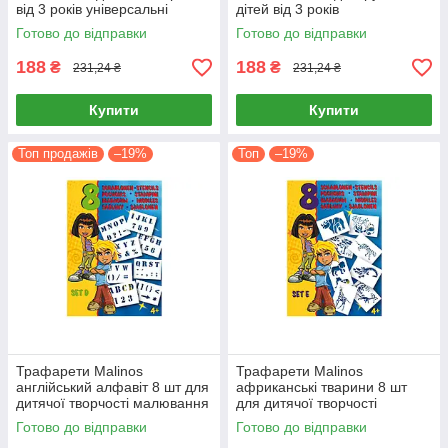
від 3 років універсальні
дітей від 3 років
візерунки
Готово до відправки
Готово до відправки
188
188
₴
₴
231,24 ₴
231,24 ₴
Купити
Купити
Топ продажів
–19%
Топ
–19%
Трафарети Malinos
Трафарети Malinos
англійський алфавіт 8 шт для
африканські тварини 8 шт
дитячої творчості малювання
для дитячої творчості
від 3 років
малювання від 3 років
Готово до відправки
Готово до відправки