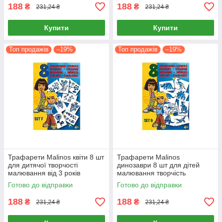
188
188
₴
₴
231,24 ₴
231,24 ₴
Купити
Купити
Топ продажів
–19%
Топ продажів
–19%
Трафарети Malinos квіти 8 шт
Трафарети Malinos
для дитячої творчості
динозаври 8 шт для дітей
малювання від 3 років
малювання творчість
Готово до відправки
Готово до відправки
188
188
₴
₴
231,24 ₴
231,24 ₴