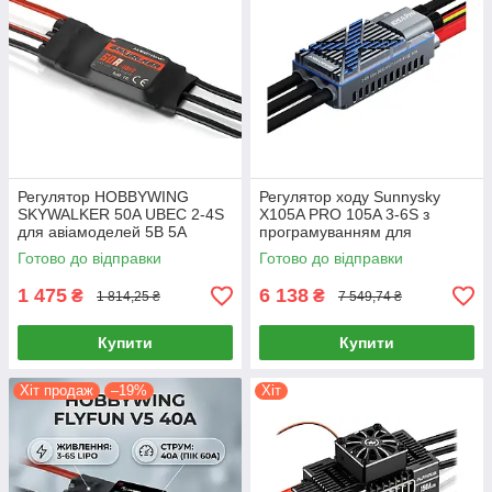
Регулятор HOBBYWING
Регулятор ходу Sunnysky
SKYWALKER 50A UBEC 2-4S
X105A PRO 105A 3-6S з
для авіамоделей 5В 5А
програмуванням для
імпульсний
авіамоделей
Готово до відправки
Готово до відправки
1 475
6 138
₴
₴
1 814,25 ₴
7 549,74 ₴
Купити
Купити
Хіт продаж
–19%
Хіт