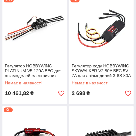
Регулятор HOBBYWING
Регулятор ходу HOBBYWING
PLATINUM V5 120A BEC для
SKYWALKER V2 80A BEC 5V
авіамоделей електричних
7A для авіамоделей 3-6S 80А
гелікоптерів та літаків
Немає в наявності
Немає в наявності
10 461,82
2 698
₴
₴
Хіт