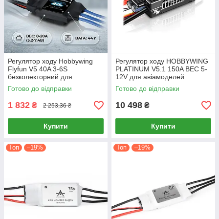
Регулятор ходу Hobbywing
Регулятор ходу HOBBYWING
Flyfun V5 40A 3-6S
PLATINUM V5.1 150A BEC 5-
безколекторний для
12V для авіамоделей
авіамоделей 40А
електричних вертольотів
Готово до відправки
Готово до відправки
1 832
10 498
₴
₴
2 253,36 ₴
Купити
Купити
Топ
–19%
Топ
–19%