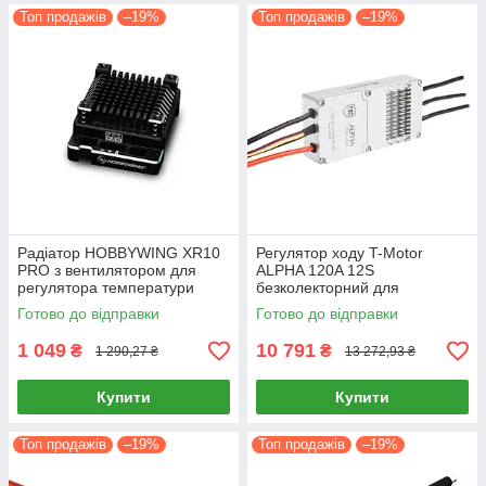
Топ продажів
–19%
Топ продажів
–19%
Радіатор HOBBYWING XR10
Регулятор ходу T-Motor
PRO з вентилятором для
ALPHA 120A 12S
регулятора температури
безколекторний для
автомобільних моделей
мультикоптерів 100А 120А
Готово до відправки
Готово до відправки
1 049
10 791
₴
₴
1 290,27 ₴
13 272,93 ₴
Купити
Купити
Топ продажів
–19%
Топ продажів
–19%