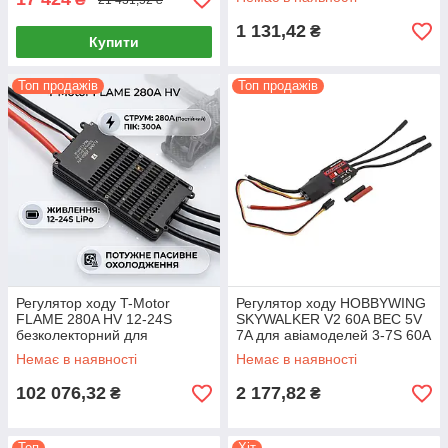
1 131,42
₴
Купити
Топ продажів
Топ продажів
Регулятор ходу T-Motor
Регулятор ходу HOBBYWING
FLAME 280A HV 12-24S
SKYWALKER V2 60A BEC 5V
безколекторний для
7A для авіамоделей 3-7S 60А
мультикоптерів 280А 300А
80А піковий струм
Немає в наявності
Немає в наявності
102 076,32
2 177,82
₴
₴
Топ
Хіт