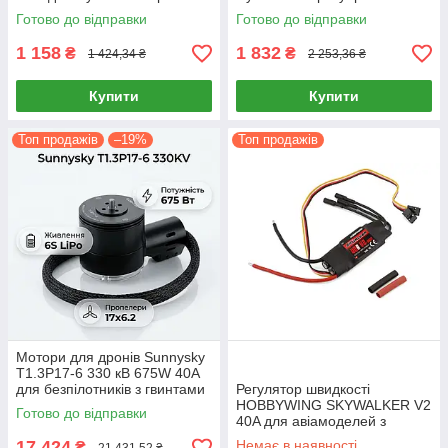
60A пік
двигуном
Готово до відправки
Готово до відправки
1 158
1 832
₴
₴
1 424,34 ₴
2 253,36 ₴
Купити
Купити
Топ продажів
–19%
Топ продажів
Мотори для дронів Sunnysky
T1.3P17-6 330 кВ 675W 40A
для безпілотників з гвинтами
Регулятор швидкості
17x6.2
HOBBYWING SKYWALKER V2
Готово до відправки
40A для авіамоделей з
технологією DEO
17 424
Немає в наявності
₴
21 431,52 ₴