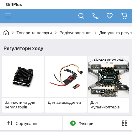
GiftPlus
Товари та послуги
Радіоуправління
Двигуни та регу
Регулятори ходу
Запчастини для
Для авіамоделей
Для
регуляторів
мультикоптерів
Сортування
0
Фільтри