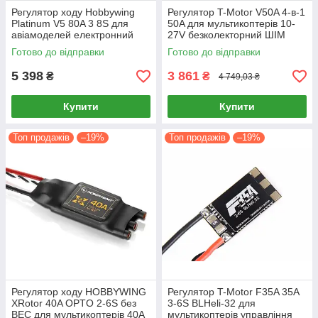
Регулятор ходу Hobbywing
Регулятор T-Motor V50A 4-в-1
Platinum V5 80A 3 8S для
50A для мультикоптерів 10-
авіамоделей електронний
27V безколекторний ШІМ
регулятор швидкості
Готово до відправки
Готово до відправки
5 398
3 861
₴
₴
4 749,03 ₴
Купити
Купити
Топ продажів
–19%
Топ продажів
–19%
Регулятор ходу HOBBYWING
Регулятор T-Motor F35A 35A
XRotor 40A OPTO 2-6S без
3-6S BLHeli-32 для
BEC для мультикоптерів 40A
мультикоптерів управління