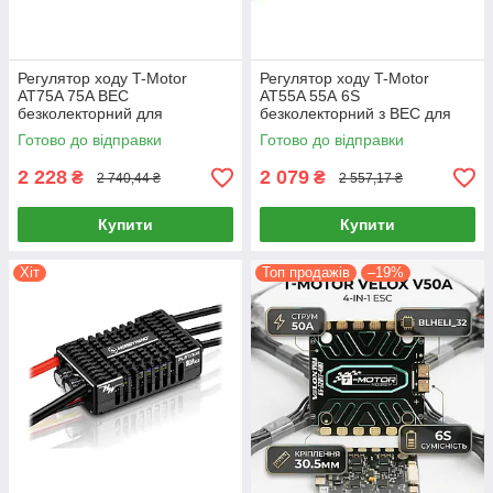
Регулятор ходу T-Motor
Регулятор ходу T-Motor
AT75A 75A BEC
AT55A 55А 6S
безколекторний для
безколекторний з BEC для
авіамоделей 6S
авіамоделей ШІМ управління
Готово до відправки
Готово до відправки
2 228
2 079
₴
₴
2 740,44 ₴
2 557,17 ₴
Купити
Купити
Хіт
Топ продажів
–19%