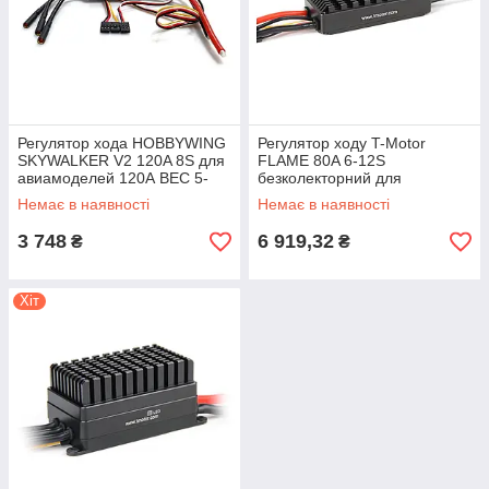
Регулятор хода HOBBYWING
Регулятор ходу T-Motor
SKYWALKER V2 120A 8S для
FLAME 80A 6-12S
авиамоделей 120А BEC 5-
безколекторний для
8,4В 10А/30А
авіамоделей ШІМ управління
Немає в наявності
Немає в наявності
3 748
6 919,32
₴
₴
Хіт