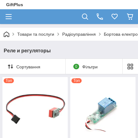
GiftPlus
Товари та послуги
Радіоуправління
Бортова електро
Реле и регуляторы
Сортування
0
Фільтри
Топ
Топ