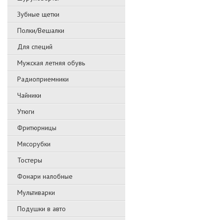
Зубные щетки
Полки/Вешалки
Для специй
Мужская летняя обувь
Радиоприемники
Чайники
Утюги
Фритюрницы
Мясорубки
Тостеры
Фонари налобные
Мультиварки
Подушки в авто