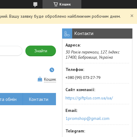
Кошик
хідний. Вашу заявку буде оброблено найближчим робочим днем.
Контакти
Знайти
30 Років перемоги, 127, Індекс
17400, Бобровиця, Україна
+380 (99) 073-27-79
Кошик
https://giftplus.com.ua/ua/
та обмін
Контакти
1promshop@gmail.com