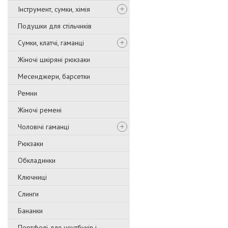
Інструмент, сумки, хімія
Подушки для стільчиків
Сумки, клатчі, гаманці
Жіночі шкіряні рюкзаки
Месенджери, барсетки
Ремни
Жіночі ремені
Чоловічі гаманці
Рюкзаки
Обкладинки
Ключниці
Слинги
Бананки
Портфелі для ноутбуків і