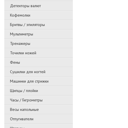
Детекторы валют
Кофемолки
Бритвы / эпиляторы
Мультиметры
Тренажеры
Точилки ножей
Фены
Сушилки для ногтей
Машинки для стрижки
Щипцы / плойки
Часы / Гигрометры
Весы напольные
Отпугиватели