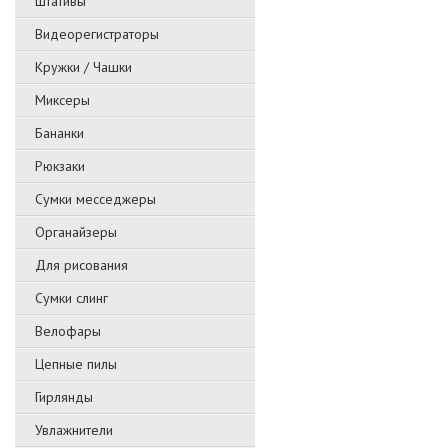
Штативы
Видеорегистраторы
Кружки / Чашки
Миксеры
Бананки
Рюкзаки
Сумки месседжеры
Органайзеры
Для рисования
Сумки слинг
Велофары
Цепные пилы
Гирлянды
Увлажнители