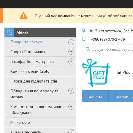
В даний час компанія не може швидко обробляти зам
30 Років перемоги, 127, 
+380 (99) 073-27-79
Товари та послуги
Спорт і Відпочинок
Лакофарбові матеріали
Кам'яний килим Creto
GiftPlus
Флоки для підлоги та стін
Обладнання по дереву та
Головна
Товари т
металу
Компресори та пневматичне
обладнання
М'яке скло
Дитяча творчість