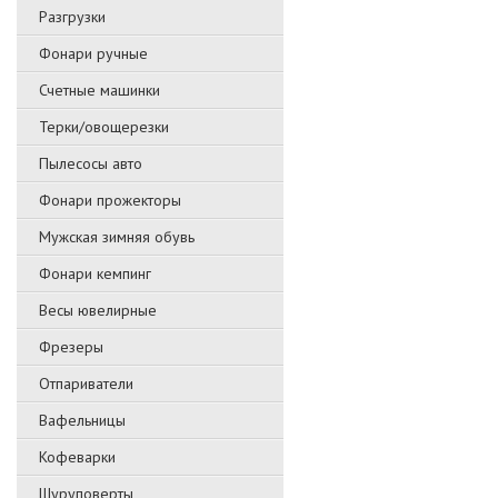
Разгрузки
Фонари ручные
Счетные машинки
Терки/овощерезки
Пылесосы авто
Фонари прожекторы
Мужская зимняя обувь
Фонари кемпинг
Весы ювелирные
Фрезеры
Отпариватели
Вафельницы
Кофеварки
Шуруповерты