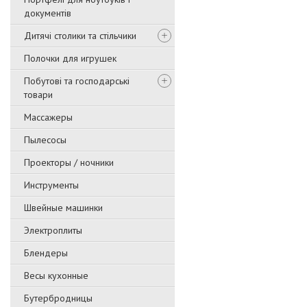
документів
Дитячі столики та стільчики
Полочки для игрушек
Побутові та господарські
товари
Массажеры
Пылесосы
Проекторы / ночники
Инструменты
Швейные машинки
Электроплиты
Блендеры
Весы кухонные
Бутербродницы