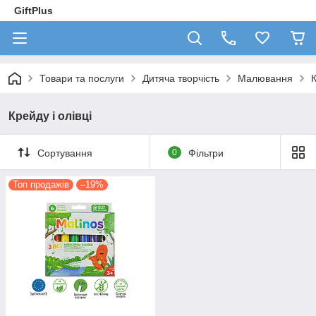
GiftPlus
Товари та послуги
Дитяча творчість
Малювання
К
Крейду і олівці
Сортування
0
Фільтри
Топ продажів
–19%